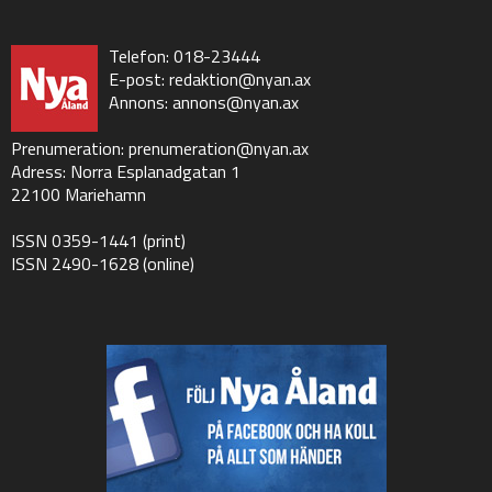
Telefon: 018-23444
E-post:
redaktion@nyan.ax
Annons:
annons@nyan.ax
Prenumeration:
prenumeration@nyan.ax
Adress: Norra Esplanadgatan 1
22100 Mariehamn
ISSN 0359-1441 (print)
ISSN 2490-1628 (online)