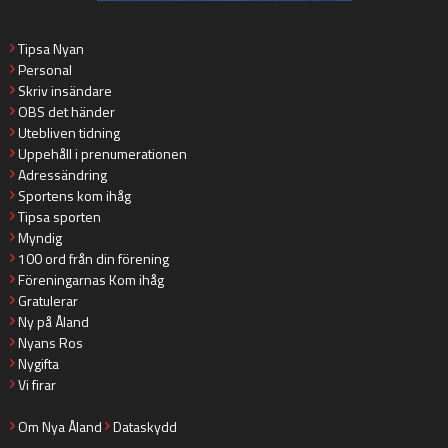
Tipsa Nyan
Personal
Skriv insändare
OBS det händer
Utebliven tidning
Uppehåll i prenumerationen
Adressändring
Sportens kom ihåg
Tipsa sporten
Myndig
100 ord från din förening
Föreningarnas Kom ihåg
Gratulerar
Ny på Åland
Nyans Ros
Nygifta
Vi firar
Om Nya Åland
Dataskydd