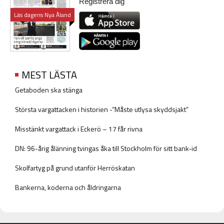
Registrera dig
Läs dagens Nya Åland
MEST LÄSTA
Getaboden ska stänga
Största vargattacken i historien -”Måste utlysa skyddsjakt”
Misstänkt vargattack i Eckerö – 17 får rivna
DN: 96-årig ålänning tvingas åka till Stockholm för sitt bank-id
Skolfartyg på grund utanför Herröskatan
Bankerna, koderna och åldringarna