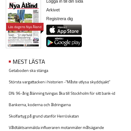
Logga in till din sida
Arkivet
Registrera dig
Läs dagens Nya Åland
MEST LÄSTA
Getaboden ska stänga
Största vargattacken i historien -”Måste utlysa skyddsjakt”
DN: 96-årig ålänning tvingas åka till Stockholm för sitt bank-id
Bankerna, koderna och åldringarna
Skolfartyg på grund utanför Herröskatan
Våldtäktsanmälda influeraren motanmäler målsägande