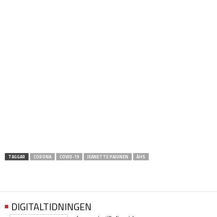
TAGGAR
CORONA
COVID-19
JEANETTE PAJUNEN
ÅHS
DIGITALTIDNINGEN