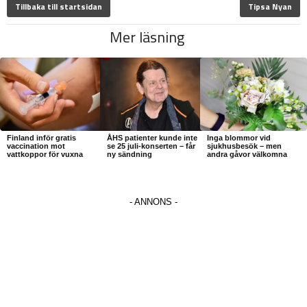
Tillbaka till startsidan
Tipsa Nyan
Mer läsning
Finland inför gratis
ÅHS patienter kunde inte
Inga blommor vid
vaccination mot
se 25 juli-konserten – får
sjukhusbesök – men
vattkoppor för vuxna
ny sändning
andra gåvor välkomna