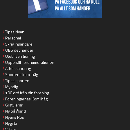
Tipsa Nyan
Personal
Skriv insändare
OBS det händer
Utebliven tidning
Uppehåll i prenumerationen
Adressändring
Sportens kom ihåg
Tipsa sporten
Myndig
100 ord från din förening
Föreningarnas Kom ihåg
Gratulerar
Ny på Åland
Nyans Ros
Nygifta
Vi firar