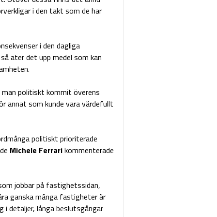
rverkligar i den takt som de har
onsekvenser i den dagliga
 så äter det upp medel som kan
samheten.
ar man politiskt kommit överens
för annat som kunde vara värdefullt
rdmånga politiskt prioriterade
nde
Michele Ferrari
kommenterade
 som jobbar på fastighetssidan,
åra ganska många fastigheter är
g i detaljer, långa beslutsgångar