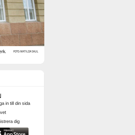
rk.
FOTO: MATILDA SAUL
N
a in till din sida
vet
strera dig