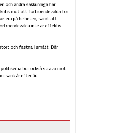
den och andra sakkunniga har
 kritik mot att förtroendevalda för
 fokusera på helheten, samt att
rtroendevalda inte är effektiv.
stort och fastna i smått. Där
 politikerna bör också sträva mot
 i sank år efter år.