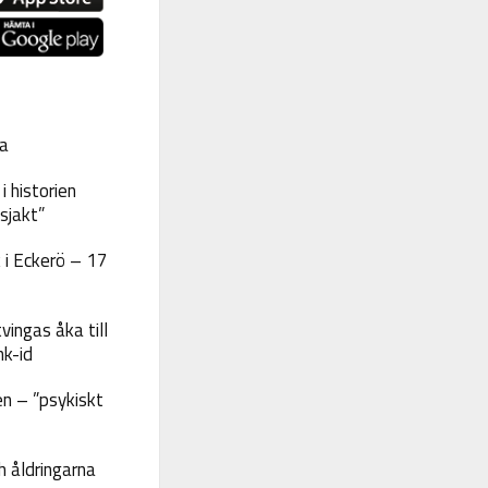
a
 historien
sjakt”
 i Eckerö – 17
vingas åka till
nk-id
n – ”psykiskt
 åldringarna