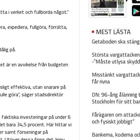
tta i verket och fullborda något.”
a, expediera, fullgöra, förrätta,
MEST LÄSTA
Getaboden ska stäng
ålig på.
Största vargattacken i
-”Måste utlysa skydd
lket är en avvikelse från budgeten
Misstänkt vargattack
får rivna
sligt effektiva, utan snarare på
kulle göra”, säger stadsdirektör
DN: 96-årig ålänning t
Stockholm för sitt ba
Fårägaren om attacke
 faktiska investeringar på under 6
och fysiskt jobbigt”
t bara 34,5 procent. Här hittar vi
ner samt förseningar på
Bankerna, koderna och
. Utöver dessa finns det ännu