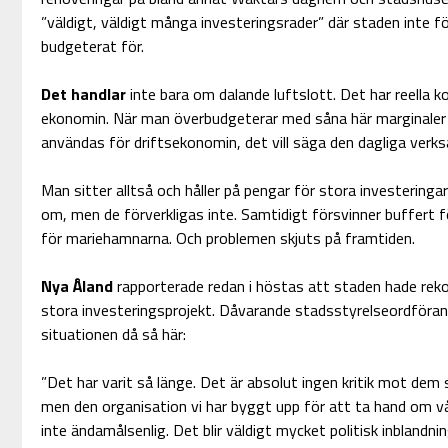
”väldigt, väldigt många investeringsrader” där staden inte fö
budgeterat för.
Det handlar
inte bara om dalande luftslott. Det har reella k
ekonomin. När man överbudgeterar med såna här marginaler
användas för driftsekonomin, det vill säga den dagliga verk
Man sitter alltså och håller på pengar för stora investering
om, men de förverkligas inte. Samtidigt försvinner buffert 
för mariehamnarna. Och problemen skjuts på framtiden.
Nya Åland
rapporterade redan i höstas att staden hade reko
stora investeringsprojekt. Dåvarande stadsstyrelseordföra
situationen då så här:
”Det har varit så länge. Det är absolut ingen kritik mot dem
men den organisation vi har byggt upp för att ta hand om v
inte ändamålsenlig. Det blir väldigt mycket politisk inblandnin