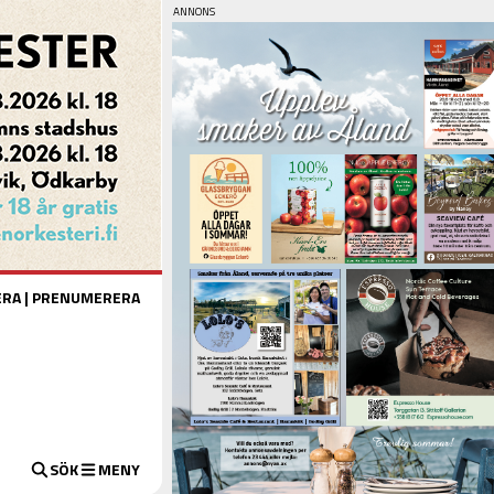
ERA
|
PRENUMERERA
SÖK
MENY