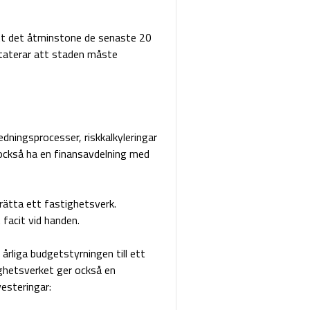
tt det åtminstone de senaste 20
staterar att staden måste
ningsprocesser, riskkalkyleringar
också ha en finansavdelning med
nrätta ett fastighetsverk.
facit vid handen.
rliga budgetstyrningen till ett
ighetsverket ger också en
vesteringar: