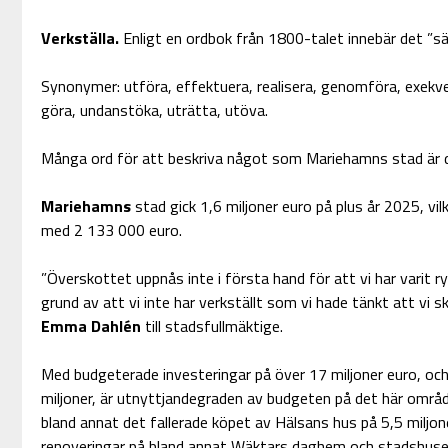
Verkställa.
Enligt en ordbok från 1800-talet innebär det ”sä
Synonymer: utföra, effektuera, realisera, genomföra, exekver
göra, undanstöka, uträtta, utöva.
Många ord för att beskriva något som Mariehamns stad är d
Mariehamns
stad gick 1,6 miljoner euro på plus år 2025, vi
med 2 133 000 euro.
”Överskottet uppnås inte i första hand för att vi har varit ry
grund av att vi inte har verkställt som vi hade tänkt att vi s
Emma Dahlén
till stadsfullmäktige.
Med budgeterade investeringar på över 17 miljoner euro, och
miljoner, är utnyttjandegraden av budgeten på det här område
bland annat det fallerade köpet av Hälsans hus på 5,5 miljo
renoveringar på bland annat Wäktars daghem och stadshuset