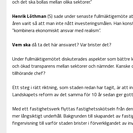
och det ska bollas mellan olika sektorer.”
Henrik Löthman
(S) sade under senaste fullmäktigemöte a
åren varit så att man inte nått investeringsmålen. Han kon
”kombinera ekonomiskt ansvar med realism”.
Vem ska
då ta det här ansvaret? Var brister det?
Under fullmäktigemötet diskuterades aspekter som bättre led
och ökad transparens mellan sektorer och nämnder. Kanske 
tillhörande chef?
Ett steg i rätt riktning, som staden redan har tagit, är att i
Landskapets reform av det samma för 10 år sedan ger gott 
Med ett fastighetsverk flyttas fastighetsskötseln från den å
mer långsiktigt underhåll. Bakgrunden till skapandet av fast
fingervisning till varför staden brister i förverkligandet av in