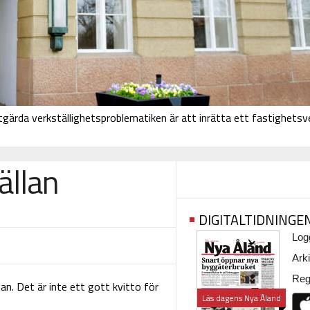
åtgärda verkställighetsproblematiken är att inrätta ett fastighetsve
ällan
DIGITALTIDNINGE
Logg
Arki
Regi
lan. Det är inte ett gott kvitto för
Läs dagens Nya Åland