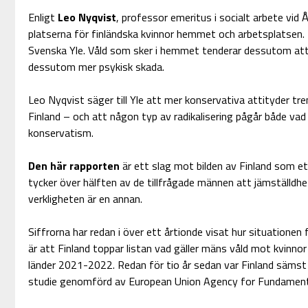
Enligt
Leo Nyqvist
, professor emeritus i socialt arbete vid Å
platserna för finländska kvinnor hemmet och arbetsplatsen. 
Svenska Yle. Våld som sker i hemmet tenderar dessutom att v
dessutom mer psykisk skada.
Leo Nyqvist säger till Yle att mer konservativa attityder tre
Finland – och att någon typ av radikalisering pågår både vad g
konservatism.
Den här rapporten
är ett slag mot bilden av Finland som ett
tycker över hälften av de tillfrågade männen att jämställdh
verkligheten är en annan.
Siffrorna har redan i över ett årtionde visat hur situationen 
är att Finland toppar listan vad gäller mäns våld mot kvinnor
länder 2021-2022. Redan för tio år sedan var Finland sämst i
studie genomförd av European Union Agency for Fundament