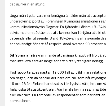
det sjunka in en stund.
Unga män tycks vara mer benägna än äldre män att acceptera
undersökning gjord av Föreningen Kvinnoorganisationer i s
kommunikationsbyrån Dagmar. En fjärdedel i åldern 18–34 höll
delvis med om påståendet att kvinnor kan förtjäna att bli ut
beteende eller utseende. Bland 18–24-åringarna svarade des
är nödvändigt för att få respekt. Ändå svarade 90 procent att
Siffrorna är så
skrämmande att många knappt vill tro på a
man inte leta särskilt länge för att hitta ytterligare belägg.
Ifjol rapporterades nästan 12 000 fall av våld i nära relatione
om dagen, och då handlar det bara om fall som når myndighe
16 och 25 år i Finland har utsatts för fysiskt våld, hot om vål
finländska Statistikcentralen. Var femte kvinna i samma åld
eller våldtäkt. En femtedel av respondenter som har haft en r
parrelationen.