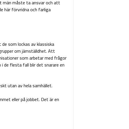
att män måste ta ansvar och att
e här förvridna och farliga
t de som lockas av klassiska
grupper om jämställdhet. Att
anisationer som arbetar med frågor
e flesta fall blir det snarare en
tiskt utan av hela samhället.
emmet eller på jobbet. Det är en