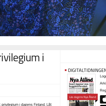
rivilegium i
DIGITALTIDNINGE
Logg
Arki
Regi
Läs dagens Nya Åland
privilegium i dagens Finland. Låt