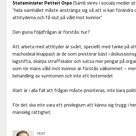
Statsminister Petteri Orpo
(Saml) skrev i sociala medier 
”hela samhället måste anstränga sig så att vi kan förändra d
attityderna och få slut på våld mot kvinnor.”
Den givna följdfrågan är förstås: hur?
Att arbeta med attityder är svårt, speciellt med tanke på at
machoideal knappast är de som presterar bäst i diskussions
lagstifta, skärpa straffskalor och satsa mer pengar på org
som rör mäns våld mot kvinnor är förstås välkommet – men i d
behandling av symtomen och inte ett botemedel.
Klart är i alla fall att frågan måste prioriteras, inte bara poli
För det ska inte vara ett privilegium att känna sig trygg i h
mänsklig rättighet.
TEXT: