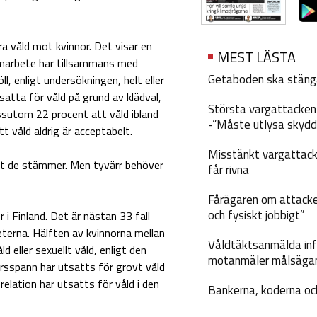
 våld mot kvinnor. Det visar en
MEST LÄSTA
amarbete har tillsammans med
Getaboden ska stäng
, enligt undersökningen, helt eller
satta för våld på grund av klädval,
Största vargattacken i
sutom 22 procent att våld ibland
-”Måste utlysa skydd
 våld aldrig är acceptabelt.
Misstänkt vargattack
tt de stämmer. Men tyvärr behöver
får rivna
Fårägaren om attacke
och fysiskt jobbigt”
r i Finland. Det är nästan 33 fall
terna. Hälften av kvinnorna mellan
Våldtäktsanmälda inf
d eller sexuellt våld, enligt den
motanmäler målsäga
ersspann har utsatts för grovt våld
elation har utsatts för våld i den
Bankerna, koderna och