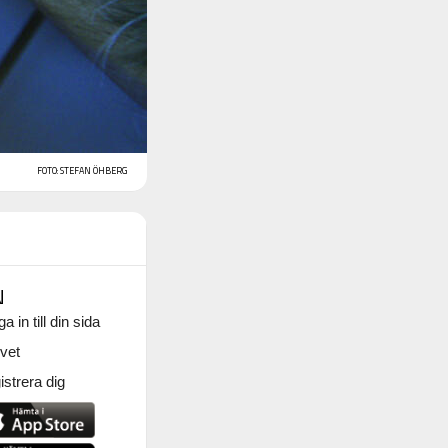
FOTO: STEFAN ÖHBERG
N
a in till din sida
vet
strera dig