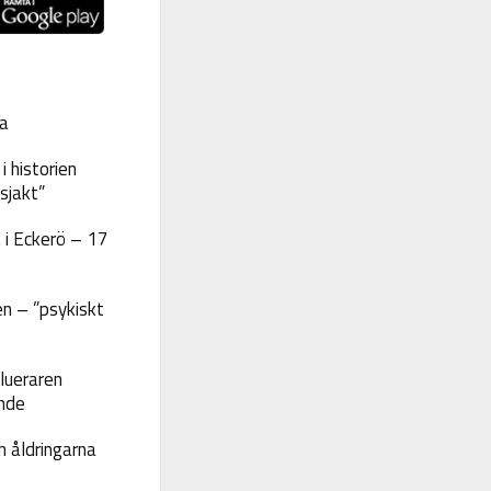
a
 historien
sjakt”
 i Eckerö – 17
n – ”psykiskt
lueraren
nde
 åldringarna