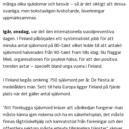
många olika sjukdomar och besvär – så är det viktigt att dessa
ovanliga, men bokstavligen livshotande, biverkningar
uppmärksammas.
Igår, onsdag,
var det den internationella suicidpreventiva
dagen. I Finland påbörjades ett systematiskt jobb för att
minska antal självmord på 80-talet vilket ledde till att antalet
självmord halverades från 90-talet fram tills idag. Nu flaggar
Mieli, organisationen för psykisk hälsa, för att den positiva
trenden avtar – speciellt bland unga vuxna i Finland.
I Finland begås omkring 750 självmord per år. De flesta är
medelålders män. Sett till hela Europa ligger Finland på fjärde
plats när det gäller antal självmord.
”Att förebygga självmord kräver att vårdkedjan fungerar: man
måste känna igen riskerna och ha en säkerhetsplan, det måste
finnas lågtröskelhjälp och kamratstöd från föreningar och den
offentliga sektorn måste erbjuda tillgängliga tjänster”, skriver