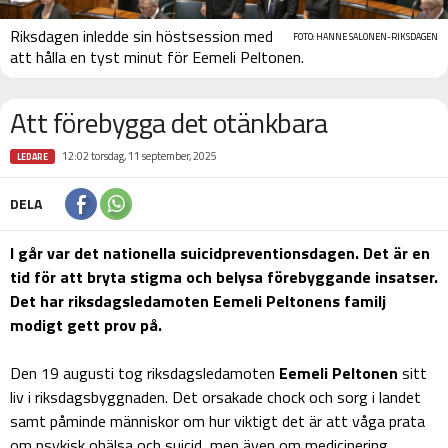
Riksdagen inledde sin höstsession med
FOTO: HANNE SALONEN-RIKSDAGEN
att hålla en tyst minut för Eemeli Peltonen.
Att förebygga det otänkbara
12:02 torsdag, 11 september, 2025
LEDARE
DELA
I går var det nationella suicidpreventionsdagen. Det är en
tid för att bryta stigma och belysa förebyggande insatser.
Det har riksdagsledamoten Eemeli Peltonens familj
modigt gett prov på.
Den 19 augusti tog riksdagsledamoten
Eemeli Peltonen
sitt
liv i riksdagsbyggnaden. Det orsakade chock och sorg i landet
samt påminde människor om hur viktigt det är att våga prata
om psykisk ohälsa och suicid, men även om medicinering