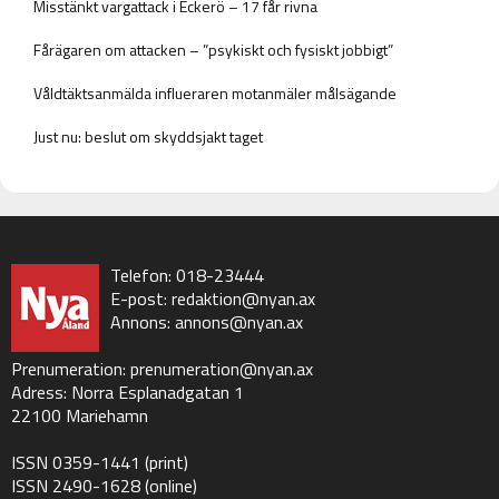
Misstänkt vargattack i Eckerö – 17 får rivna
Fårägaren om attacken – ”psykiskt och fysiskt jobbigt”
Våldtäktsanmälda influeraren motanmäler målsägande
Just nu: beslut om skyddsjakt taget
Telefon: 018-23444
E-post:
redaktion@nyan.ax
Annons:
annons@nyan.ax
Prenumeration:
prenumeration@nyan.ax
Adress: Norra Esplanadgatan 1
22100 Mariehamn
ISSN 0359-1441 (print)
ISSN 2490-1628 (online)