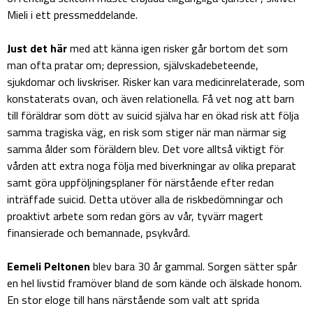
Mieli i ett pressmeddelande.
Just det här
med att känna igen risker går bortom det som
man ofta pratar om; depression, självskadebeteende,
sjukdomar och livskriser. Risker kan vara medicinrelaterade, som
konstaterats ovan, och även relationella. Få vet nog att barn
till föräldrar som dött av suicid själva har en ökad risk att följa
samma tragiska väg, en risk som stiger när man närmar sig
samma ålder som föräldern blev. Det vore alltså viktigt för
vården att extra noga följa med biverkningar av olika preparat
samt göra uppföljningsplaner för närstående efter redan
inträffade suicid. Detta utöver alla de riskbedömningar och
proaktivt arbete som redan görs av vår, tyvärr magert
finansierade och bemannade, psykvård.
Eemeli Peltonen
blev bara 30 år gammal. Sorgen sätter spår
en hel livstid framöver bland de som kände och älskade honom.
En stor eloge till hans närstående som valt att sprida