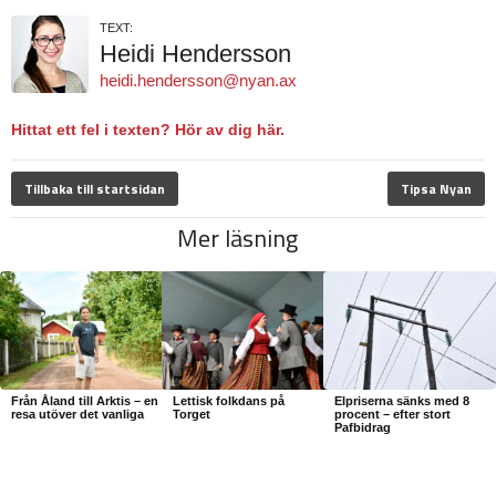
TEXT:
Heidi Hendersson
heidi.hendersson@nyan.ax
Hittat ett fel i texten? Hör av dig här.
Tillbaka till startsidan
Tipsa Nyan
Mer läsning
Från Åland till Arktis – en
Lettisk folkdans på
Elpriserna sänks med 8
resa utöver det vanliga
Torget
procent – efter stort
Pafbidrag