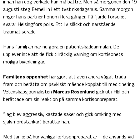
innan han dog verkade han må bättre. Men så morgonen den 19
augusti steg Eemeli in i ett tyst riksdagshus. Samma morgon
ringer hans partner honom flera gånger. På fjärde försöket
svarar Helsingfors polis. Ett liv släckt och närstående
traumatiserade.
Hans familj ämnar nu göra en patientskadeanmälan. De
upplever inte att de fick tillräcklig varning om kortisonets
möjliga biverkningar.
Familjens öppenhet
har gjort att även andra vågat träda
fram och berätta om psykiskt mående kopplat till medicinering.
Vetenskapsjournalisten
Marcus Rosenlund
gick ut i Hbl och
berättade om sin reaktion på samma kortisonpreparat.
”Jag blev aggressiv, kastade saker och gick omkring med
självmordstankar”, berättar han.
Med tanke på hur vanliga kortisonpreparat är – de används vid