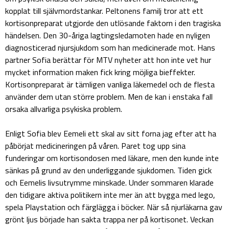
kopplat till självmordstankar. Peltonens familj tror att ett
kortisonpreparat utgjorde den utlösande faktorn i den tragiska
händelsen. Den 30-åriga lagtingsledamoten hade en nyligen
diagnosticerad njursjukdom som han medicinerade mot. Hans
partner Sofia berättar för MTV nyheter att hon inte vet hur
mycket information maken fick kring möjliga bieffekter.
Kortisonpreparat är tämligen vanliga läkemedel och de flesta
använder dem utan större problem. Men de kan i enstaka fall
orsaka allvarliga psykiska problem.
Enligt Sofia blev Eemeli ett skal av sitt forna jag efter att ha
påbörjat medicineringen på våren. Paret tog upp sina
funderingar om kortisondosen med läkare, men den kunde inte
sänkas på grund av den underliggande sjukdomen. Tiden gick
och Eemelis livsutrymme minskade. Under sommaren klarade
den tidigare aktiva politikern inte mer än att bygga med lego,
spela Playstation och färglägga i böcker. När så njurläkarna gav
grönt ljus började han sakta trappa ner på kortisonet. Veckan