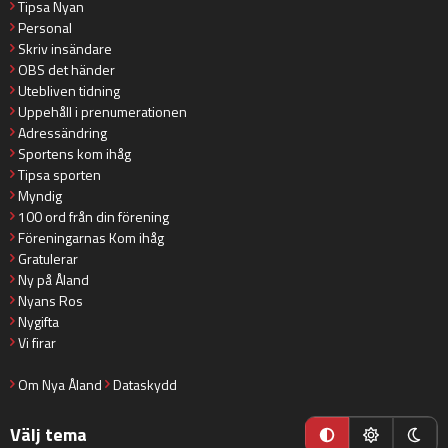
Tipsa Nyan
Personal
Skriv insändare
OBS det händer
Utebliven tidning
Uppehåll i prenumerationen
Adressändring
Sportens kom ihåg
Tipsa sporten
Myndig
100 ord från din förening
Föreningarnas Kom ihåg
Gratulerar
Ny på Åland
Nyans Ros
Nygifta
Vi firar
Om Nya Åland
Dataskydd
Välj tema