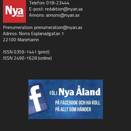
Telefon: 018-23444
E-post:
redaktion@nyan.ax
Annons:
annons@nyan.ax
Prenumeration:
prenumeration@nyan.ax
Adress: Norra Esplanadgatan 1
22100 Mariehamn
ISSN 0359-1441 (print)
ISSN 2490-1628 (online)