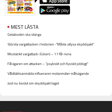
MEST LÄSTA
Getaboden ska stänga
Största vargattacken i historien -”Måste utlysa skyddsjakt”
Misstänkt vargattack i Eckerö – 17 får rivna
Fårägaren om attacken – ”psykiskt och fysiskt jobbigt”
Våldtäktsanmälda influeraren motanmäler målsägande
Just nu: beslut om skyddsjakt taget