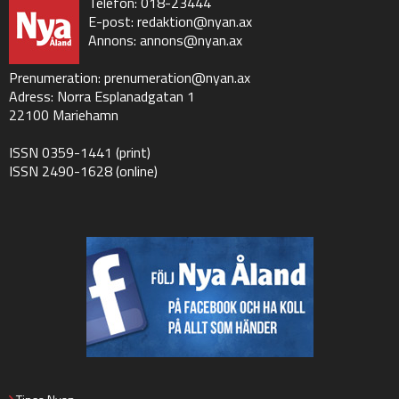
Telefon: 018-23444
E-post:
redaktion@nyan.ax
Annons:
annons@nyan.ax
Prenumeration:
prenumeration@nyan.ax
Adress: Norra Esplanadgatan 1
22100 Mariehamn
ISSN 0359-1441 (print)
ISSN 2490-1628 (online)