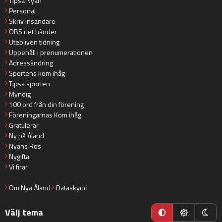
Tipsa Nyan
Personal
Skriv insändare
OBS det händer
Utebliven tidning
Uppehåll i prenumerationen
Adressändring
Sportens kom ihåg
Tipsa sporten
Myndig
100 ord från din förening
Föreningarnas Kom ihåg
Gratulerar
Ny på Åland
Nyans Ros
Nygifta
Vi firar
Om Nya Åland
Dataskydd
Välj tema