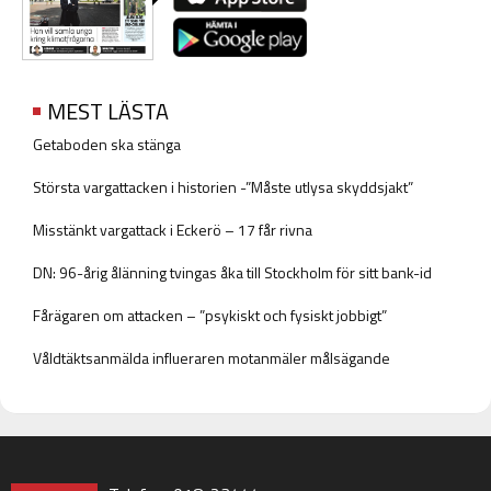
MEST LÄSTA
Getaboden ska stänga
Största vargattacken i historien -”Måste utlysa skyddsjakt”
Misstänkt vargattack i Eckerö – 17 får rivna
DN: 96-årig ålänning tvingas åka till Stockholm för sitt bank-id
Fårägaren om attacken – ”psykiskt och fysiskt jobbigt”
Våldtäktsanmälda influeraren motanmäler målsägande