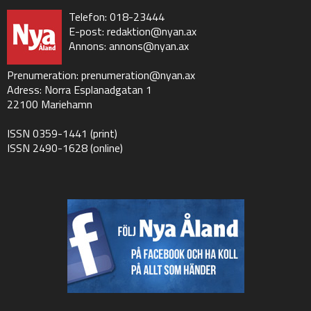
Telefon: 018-23444
E-post:
redaktion@nyan.ax
Annons:
annons@nyan.ax
Prenumeration:
prenumeration@nyan.ax
Adress: Norra Esplanadgatan 1
22100 Mariehamn
ISSN 0359-1441 (print)
ISSN 2490-1628 (online)