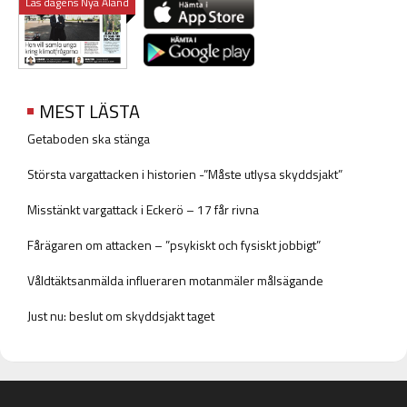
Läs dagens Nya Åland
MEST LÄSTA
Getaboden ska stänga
Största vargattacken i historien -”Måste utlysa skyddsjakt”
Misstänkt vargattack i Eckerö – 17 får rivna
Fårägaren om attacken – ”psykiskt och fysiskt jobbigt”
Våldtäktsanmälda influeraren motanmäler målsägande
Just nu: beslut om skyddsjakt taget