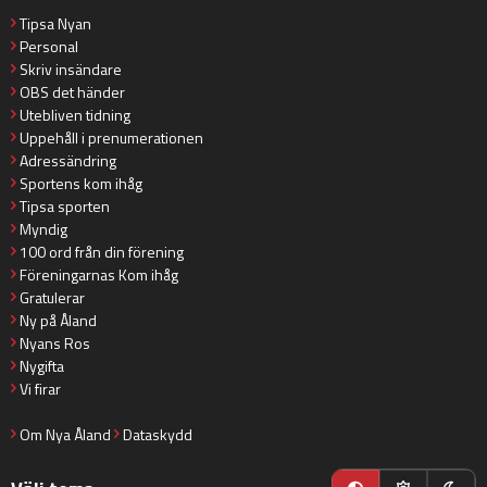
Tipsa Nyan
Personal
Skriv insändare
OBS det händer
Utebliven tidning
Uppehåll i prenumerationen
Adressändring
Sportens kom ihåg
Tipsa sporten
Myndig
100 ord från din förening
Föreningarnas Kom ihåg
Gratulerar
Ny på Åland
Nyans Ros
Nygifta
Vi firar
Om Nya Åland
Dataskydd