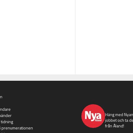
an
nyaaland
ändare
Häng med Nyans
händer
jobbet och ta de
 tidning
från Åland!
i prenumerationen