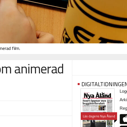
merad film.
 om animerad
DIGITALTIDNINGE
Logg
Arki
Regi
Läs dagens Nya Åland