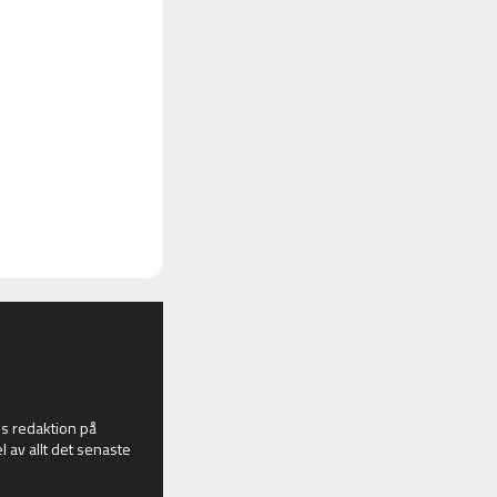
 redaktion på
l av allt det senaste