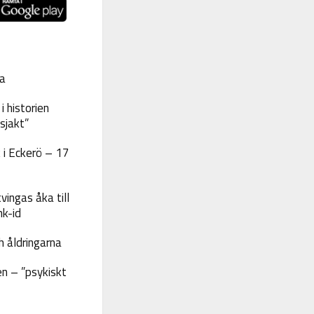
a
 historien
sjakt”
 i Eckerö – 17
vingas åka till
nk-id
 åldringarna
n – ”psykiskt