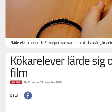
Både elektronik och Erikeeper kan vara bra att ha när gör ani
Kökarelever lärde sig
film
20:13 onsdag, 19 november, 2025
KULTUR
DELA