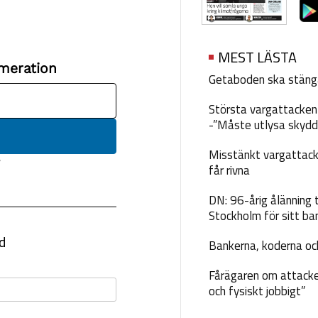
MEST LÄSTA
Getaboden ska stäng
Största vargattacken i
-”Måste utlysa skydd
Misstänkt vargattack
får rivna
DN: 96-årig ålänning t
Stockholm för sitt ba
Bankerna, koderna och
Fårägaren om attacke
och fysiskt jobbigt”