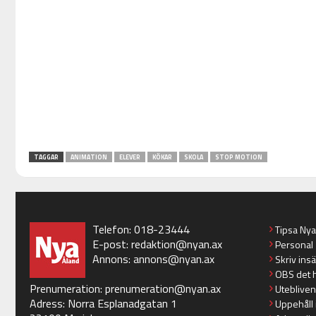
TAGGAR
ANIMATION
ELEVER
KÖKAR
SKOLA
STOP MOTION
Telefon: 018-23444
Tipsa Ny
E-post:
redaktion@nyan.ax
Personal
Annons:
annons@nyan.ax
Skriv ins
OBS det 
Prenumeration:
prenumeration@nyan.ax
Utebliven
Adress: Norra Esplanadgatan 1
Uppehåll 