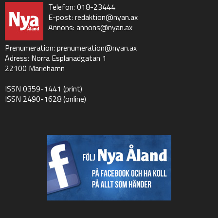
Telefon: 018-23444
E-post:
redaktion@nyan.ax
Annons:
annons@nyan.ax
Prenumeration:
prenumeration@nyan.ax
Adress: Norra Esplanadgatan 1
22100 Mariehamn
ISSN 0359-1441 (print)
ISSN 2490-1628 (online)