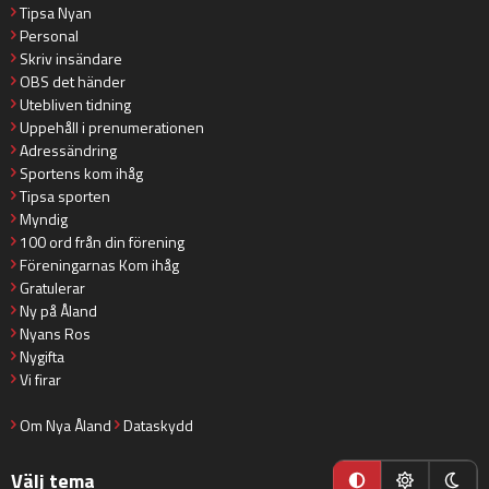
Tipsa Nyan
Personal
Skriv insändare
OBS det händer
Utebliven tidning
Uppehåll i prenumerationen
Adressändring
Sportens kom ihåg
Tipsa sporten
Myndig
100 ord från din förening
Föreningarnas Kom ihåg
Gratulerar
Ny på Åland
Nyans Ros
Nygifta
Vi firar
Om Nya Åland
Dataskydd
Välj tema