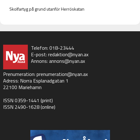
Skolfartyg på grund utanför Herröskatan
Telefon: 018-23444
E-post:
redaktion@nyan.ax
Annons:
annons@nyan.ax
Prenumeration:
prenumeration@nyan.ax
Adress: Norra Esplanadgatan 1
22100 Mariehamn
ISSN 0359-1441 (print)
ISSN 2490-1628 (online)