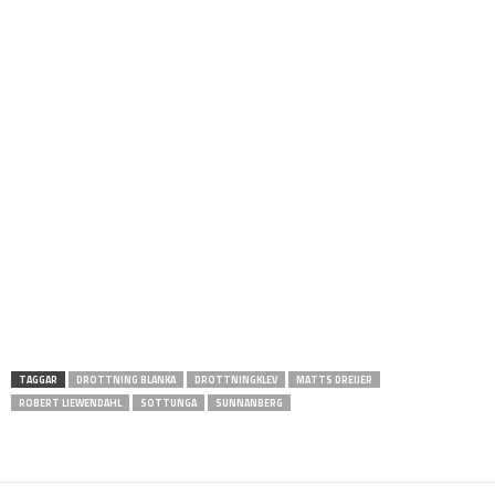
TAGGAR
DROTTNING BLANKA
DROTTNINGKLEV
MATTS DREIJER
ROBERT LIEWENDAHL
SOTTUNGA
SUNNANBERG