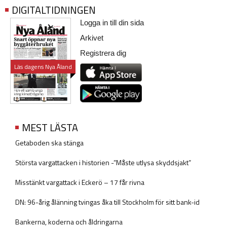
DIGITALTIDNINGEN
Logga in till din sida
Arkivet
Registrera dig
Läs dagens Nya Åland
MEST LÄSTA
Getaboden ska stänga
Största vargattacken i historien -”Måste utlysa skyddsjakt”
Misstänkt vargattack i Eckerö – 17 får rivna
DN: 96-årig ålänning tvingas åka till Stockholm för sitt bank-id
Bankerna, koderna och åldringarna