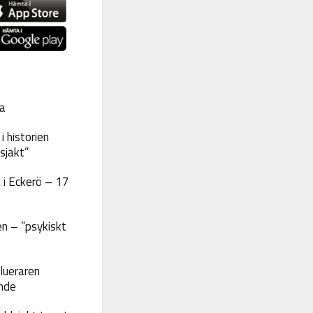
a
 historien
sjakt”
 i Eckerö – 17
n – ”psykiskt
lueraren
nde