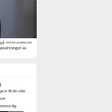
 på
FOTO: NICLAS NORDLUND
uppsättningen av
N
a in till din sida
vet
strera dig