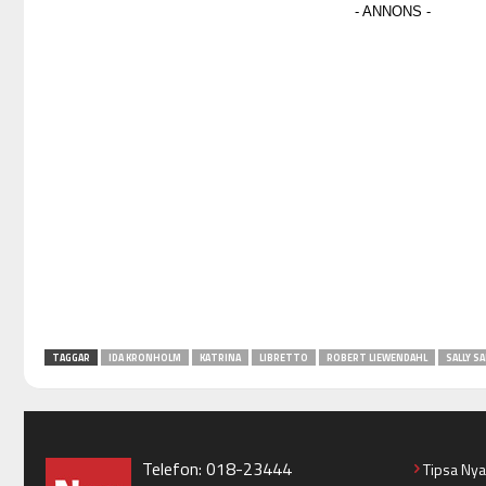
TAGGAR
IDA KRONHOLM
KATRINA
LIBRETTO
ROBERT LIEWENDAHL
SALLY S
Telefon: 018-23444
Tipsa Ny