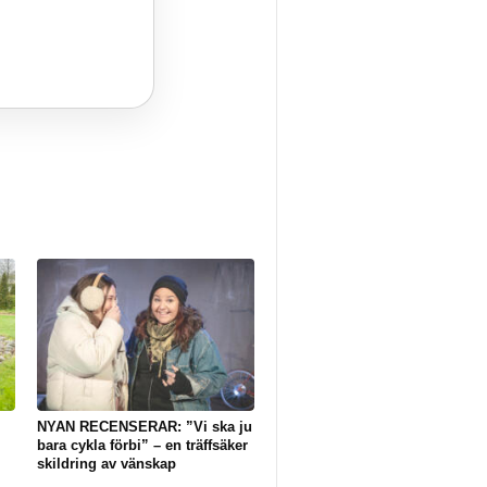
NYAN RECENSERAR: ”Vi ska ju
bara cykla förbi” – en träffsäker
skildring av vänskap