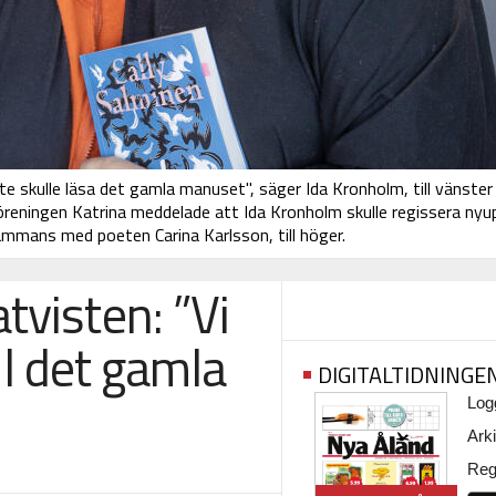
e skulle läsa det gamla manuset", säger Ida Kronholm, till vänster
turföreningen Katrina meddelade att Ida Kronholm skulle regissera ny
ammans med poeten Carina Karlsson, till höger.
tvisten: ”Vi
ill det gamla
DIGITALTIDNINGE
Logg
Arki
Regi