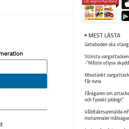
Läs dagens Nya Åland
MEST LÄSTA
Getaboden ska stäng
Största vargattacken i
-”Måste utlysa skydd
Misstänkt vargattack
får rivna
Fårägaren om attacke
och fysiskt jobbigt”
Våldtäktsanmälda inf
motanmäler målsäga