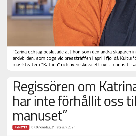
"Carina och jag beslutade att hon som den andra skaparen int
arkivbilden, som togs vid pressträffen i april i fjol då Kul
musikteatern "Katrina" och även skriva ett nytt manus tills
Regissören om Katrina
har inte förhållit oss t
manuset”
07:07 onsdag, 21 februari, 2024
NYHETER