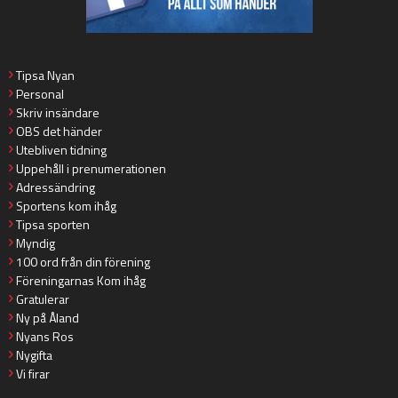
Tipsa Nyan
Personal
Skriv insändare
OBS det händer
Utebliven tidning
Uppehåll i prenumerationen
Adressändring
Sportens kom ihåg
Tipsa sporten
Myndig
100 ord från din förening
Föreningarnas Kom ihåg
Gratulerar
Ny på Åland
Nyans Ros
Nygifta
Vi firar