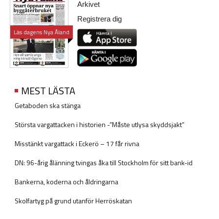
Arkivet
Registrera dig
Läs dagens Nya Åland
MEST LÄSTA
Getaboden ska stänga
Största vargattacken i historien -”Måste utlysa skyddsjakt”
Misstänkt vargattack i Eckerö – 17 får rivna
DN: 96-årig ålänning tvingas åka till Stockholm för sitt bank-id
Bankerna, koderna och åldringarna
Skolfartyg på grund utanför Herröskatan