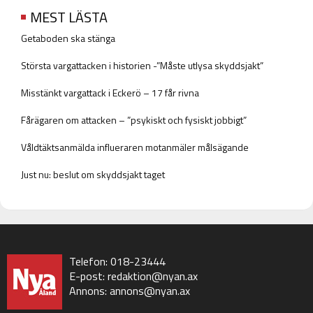
MEST LÄSTA
Getaboden ska stänga
Största vargattacken i historien -”Måste utlysa skyddsjakt”
Misstänkt vargattack i Eckerö – 17 får rivna
Fårägaren om attacken – ”psykiskt och fysiskt jobbigt”
Våldtäktsanmälda influeraren motanmäler målsägande
Just nu: beslut om skyddsjakt taget
Telefon: 018-23444
E-post:
redaktion@nyan.ax
Annons:
annons@nyan.ax