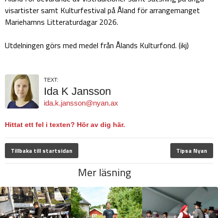
visartister samt Kulturfestival på Åland för arrangemanget
Mariehamns Litteraturdagar 2026.
Utdelningen görs med medel från Ålands Kulturfond. (ikj)
TEXT:
Ida K Jansson
ida.k.jansson@nyan.ax
Hittat ett fel i texten? Hör av dig här.
Tillbaka till startsidan
Tipsa Nyan
Mer läsning