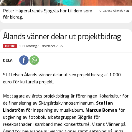
Peter Hägerstrands Sjögräs hör till dem som
FOTO: LASSE KÄRKKÄINEN
får bidrag.
Ålands vänner delar ut projektbidrag
18:13 onsdag, 10 december, 2025
KULTUR
DELA
Stiftelsen Ålands vänner delar ut sex projektbidrag a´ 1 000
euro för kulturella projekt.
Mottagare av årets projektbidrag är föreningen Kökarkultur för
delfinansiering av Skärgårdskvinnoseminarium,
Staffan
Lindström
för inspelning av musikalbum,
Marcus Boman
för
utgivning av fotobok, arbetsgruppen Sjögräs för
resekostnader i samband med konsertturné, Visans Vänner på
Åland för bevarande av vistraditioner samt satsning på unga