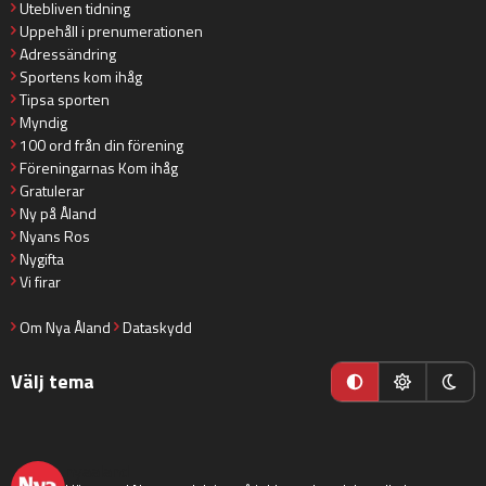
Utebliven tidning
Uppehåll i prenumerationen
Adressändring
Sportens kom ihåg
Tipsa sporten
Myndig
100 ord från din förening
Föreningarnas Kom ihåg
Gratulerar
Ny på Åland
Nyans Ros
Nygifta
Vi firar
Om Nya Åland
Dataskydd
Välj tema
nyaaland