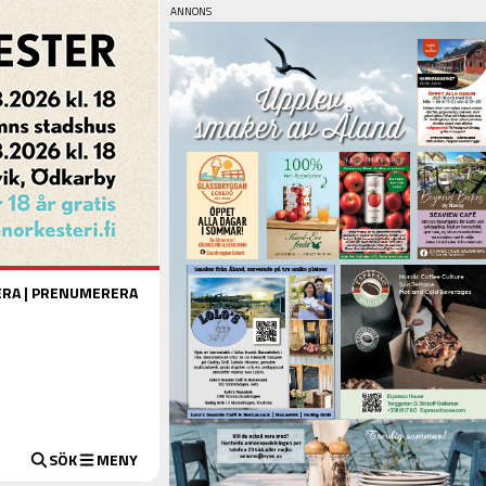
ERA
|
PRENUMERERA
SÖK
MENY