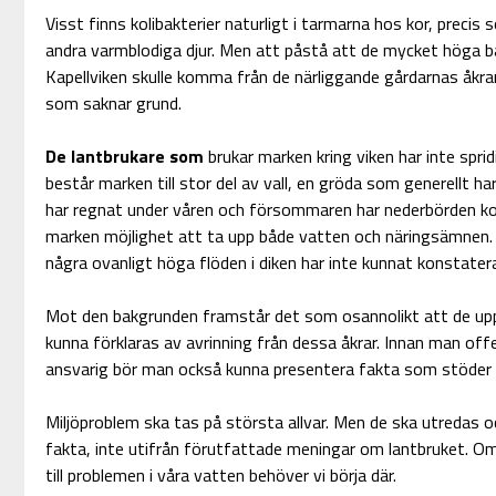
Visst finns kolibakterier naturligt i tarmarna hos kor, prec
andra varmblodiga djur. Men att påstå att de mycket höga b
Kapellviken skulle komma från de närliggande gårdarnas åkr
som saknar grund.
De lantbrukare som
brukar marken kring viken har inte spri
består marken till stor del av vall, en gröda som generellt ha
har regnat under våren och försommaren har nederbörden kom
marken möjlighet att ta upp både vatten och näringsämnen. 
några ovanligt höga flöden i diken har inte kunnat konstater
Mot den bakgrunden framstår det som osannolikt att de upp
kunna förklaras av avrinning från dessa åkrar. Innan man off
ansvarig bör man också kunna presentera fakta som stöder
Miljöproblem ska tas på största allvar. Men de ska utredas o
fakta, inte utifrån förutfattade meningar om lantbruket. Om v
till problemen i våra vatten behöver vi börja där.