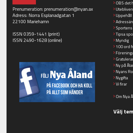
OBS det 
Prenumeration:
prenumeration@nyan.ax
Utebliven
Adress: Norra Esplanadgatan 1
Uppehåll 
22100 Mariehamn
Adressän
Sportens
ISSN 0359-1441 (print)
Tipsa spo
ISSN 2490-1628 (online)
Myndig
100 ord f
Förening
Gratulera
Ny på Åla
Nyans Ro
Nygifta
Vi firar
Om Nya Å
Välj te