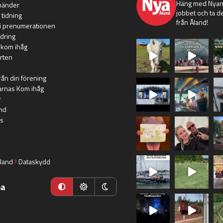
Häng med Nyans
händer
jobbet och ta de
 tidning
från Åland!
i prenumerationen
dring
 kom ihåg
rten
rån din förening
arnas Kom ihåg
r
nd
s
land
Dataskydd
ma