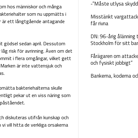
-”Måste utlysa skydd
is som hos människor och många
akteriehalter som nu uppmätts i
Misstänkt vargattack
ar är ett långtgående antagande
får rivna
DN: 96-årig ålänning t
Stockholm för sitt ba
dit gödsel sedan april. Dessutom
r låg risk för avrinning. Även om det
Fårägaren om attacke
mit i flera omgångar, vilket gett
och fysiskt jobbigt”
Marken är inte vattensjuk och
as.
Bankerna, koderna och
mätta bakteriehalterna skulle
entligt pekar ut en viss näring som
 påståendet.
ch diskuteras utifrån kunskap och
i vill hitta de verkliga orsakerna