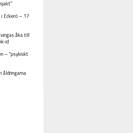
sjakt”
 i Eckerö – 17
vingas åka till
nk-id
n – ”psykiskt
 åldringarna