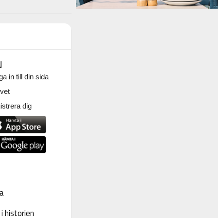
N
a in till din sida
vet
strera dig
a
 historien