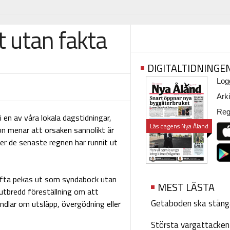
t utan fakta
DIGITALTIDNINGE
Logg
Arki
Regi
 en av våra lokala dagstidningar,
Läs dagens Nya Åland
on menar att orsaken sannolikt är
fter de senaste regnen har runnit ut
r ofta pekas ut som syndabock utan
MEST LÄSTA
 utbredd föreställning om att
Getaboden ska stäng
andlar om utsläpp, övergödning eller
Största vargattacken i