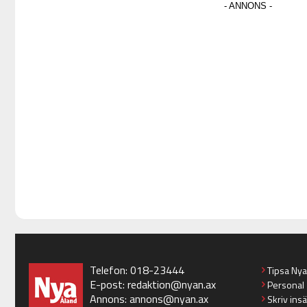
Telefon: 018-23444
Tipsa Ny
E-post:
redaktion@nyan.ax
Personal
Annons:
annons@nyan.ax
Skriv ins