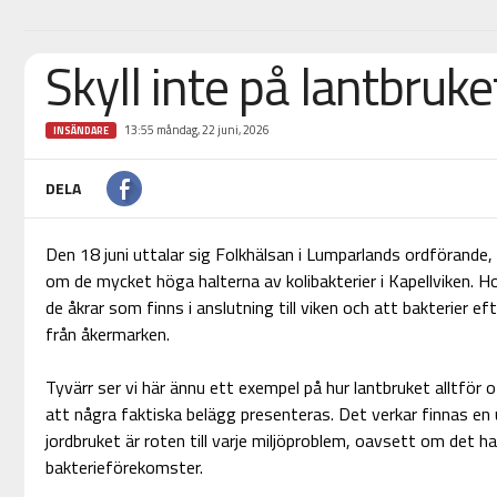
Skyll inte på lantbruke
13:55 måndag, 22 juni, 2026
INSÄNDARE
DELA
Den 18 juni uttalar sig Folkhälsan i Lumparlands ordförande, i
om de mycket höga halterna av kolibakterier i Kapellviken. H
de åkrar som finns i anslutning till viken och att bakterier e
från åkermarken.
Tyvärr ser vi här ännu ett exempel på hur lantbruket alltfö
att några faktiska belägg presenteras. Det verkar finnas en
jordbruket är roten till varje miljöproblem, oavsett om det h
bakterieförekomster.