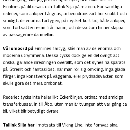
Finnlines på ditresan, och Tallink Silja på returen. För samtliga
rederier, som anlöper Långnäs, är beundransvärt hur snabbt och
smidigt, de enorma fartygen, på mycket kort tid, både anlöper,
som fortsätter resan från hamn, och dessutom hinner släppa
av passagerare därimellan.
Väl ombord på
Finnlines fartyg, slås man av de enorma och
moderna utrymmena. Dessa tycks dock ge en del övrigt att
önska, gällande inredningen överallt, som det synes ha sparats
på. Strerilt och fantasilöst, när man rör sig omkring. Inga glada
färger, inga konstverk på väggarna, eller prydnadsväxter, som
skulle göra det mera ombonat.
Rederiet tycks inte heller likt Eckerölinjen, ordnat med smidiga
transferbussar, in till Åbo, utan man är tvungen att var gång ta
bil, vilket blir betydligt dyrare.
Tallink Silja har
i motsats till Viking Line, inte förnyat sina