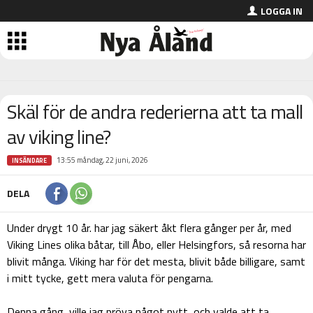
LOGGA IN
Skäl för de andra rederierna att ta mall
av viking line?
13:55 måndag, 22 juni, 2026
INSÄNDARE
DELA
Under drygt 10 år. har jag säkert åkt flera gånger per år, med
Viking Lines olika båtar, till Åbo, eller Helsingfors, så resorna har
blivit många. Viking har för det mesta, blivit både billigare, samt
i mitt tycke, gett mera valuta för pengarna.
Denna gång, ville jag pröva något nytt, och valde att ta