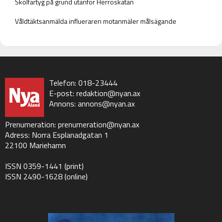
Skolfartyg på grund utanför Herröskatan
Våldtäktsanmälda influeraren motanmäler målsägande
Telefon: 018-23444
E-post:
redaktion@nyan.ax
Annons:
annons@nyan.ax
Prenumeration:
prenumeration@nyan.ax
Adress: Norra Esplanadgatan 1
22100 Mariehamn
ISSN 0359-1441 (print)
ISSN 2490-1628 (online)