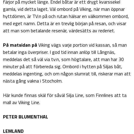
färjor på mycket länge. Endel båtar är ett drygt kvarssekel
gamla, vid detta laget. Väl ombord på Viking, när man öppnar
hyttdörren, är TV:n på och rutan hälsar en välkommen ombord,
med eget namn. Detta är en trevlig början på resan, och visar
att man som betalande resenär, värdesätts av rederiet.
På matsidan på
Viking vägs varje portion vid kassan, så man
betalar inga överpriser. I god tid innan anlöp till Långnäs,
meddelas det så väl via tv:n, som högtalare, att man har 30
minuter på att förbereda sig. Ombord i hytten på Siljas båt,
meddelas ingenting, och om någon slumrat till, riskerar man att
nästa gång vakna i Stocholm.
Här kunde finnas skäl för såväl Silja Line, som Finnlines att ta
mall av Viking Line.
PETER BLUMENTHAL
LEMLAND