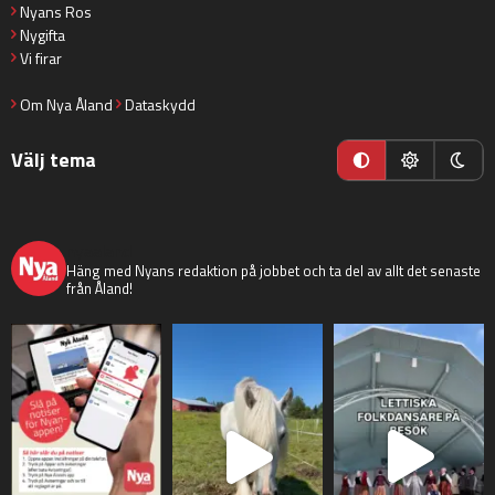
Nyans Ros
Nygifta
Vi firar
Om Nya Åland
Dataskydd
Välj tema
nyaaland
Häng med Nyans redaktion på jobbet och ta del av allt det senaste
från Åland!