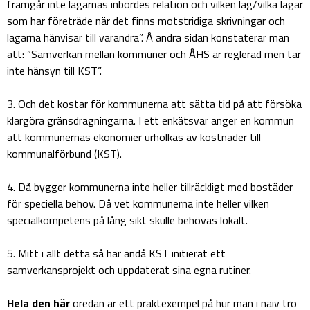
framgår inte lagarnas inbördes relation och vilken lag/vilka lagar
som har företräde när det finns motstridiga skrivningar och
lagarna hänvisar till varandra”. Å andra sidan konstaterar man
att: ”Samverkan mellan kommuner och ÅHS är reglerad men tar
inte hänsyn till KST”.
3. Och det kostar för kommunerna att sätta tid på att försöka
klargöra gränsdragningarna. I ett enkätsvar anger en kommun
att kommunernas ekonomier urholkas av kostnader till
kommunalförbund (KST).
4. Då bygger kommunerna inte heller tillräckligt med bostäder
för speciella behov. Då vet kommunerna inte heller vilken
specialkompetens på lång sikt skulle behövas lokalt.
5. Mitt i allt detta så har ändå KST initierat ett
samverkansprojekt och uppdaterat sina egna rutiner.
Hela den här
oredan är ett praktexempel på hur man i naiv tro