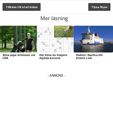
Tillbaka till startsidan
Tipsa Nyan
Mer läsning
Alma jagar drömmen om
Här hittar du helgens
Radion: Nautica blir
USA
digitala korsord
Eckerö Link