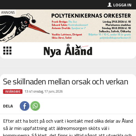
LOGGA IN
Se skillnaden mellan orsak och verkan
13:41 onsdag, 17 juni, 2026
INSÄNDARE
DELA
Efter att ha bott på och varit i kontakt med olika delar av Åland
så är min uppfattning att äldreomsorgen sköts väl i
kommunerna. Så klart, det finns ju alltid något att utveckla och