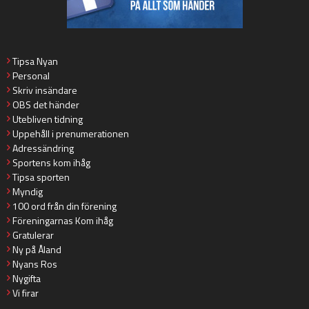
Tipsa Nyan
Personal
Skriv insändare
OBS det händer
Utebliven tidning
Uppehåll i prenumerationen
Adressändring
Sportens kom ihåg
Tipsa sporten
Myndig
100 ord från din förening
Föreningarnas Kom ihåg
Gratulerar
Ny på Åland
Nyans Ros
Nygifta
Vi firar