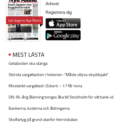
Arkivet
Registrera dig
Läs dagens Nya Åland
MEST LÄSTA
Getaboden ska stänga
Största vargattacken i historien -”Måste utlysa skyddsjakt”
Misstänkt vargattack i Eckerö – 17 får rivna
DN: 96-årig ålänning tvingas åka till Stockholm för sitt bank-id
Bankerna, koderna och åldringarna
Skolfartyg på grund utanför Herröskatan