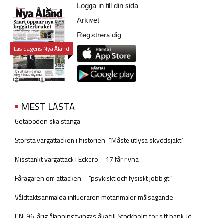
Logga in till din sida
Arkivet
Registrera dig
Läs dagens Nya Åland
MEST LÄSTA
Getaboden ska stänga
Största vargattacken i historien -”Måste utlysa skyddsjakt”
Misstänkt vargattack i Eckerö – 17 får rivna
Fårägaren om attacken – ”psykiskt och fysiskt jobbigt”
Våldtäktsanmälda influeraren motanmäler målsägande
DN: 96-årig ålänning tvingas åka till Stockholm för sitt bank-id