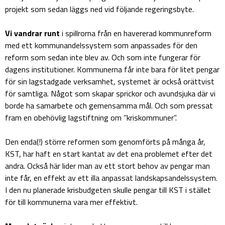
projekt som sedan läggs ned vid följande regeringsbyte.
Vi vandrar runt
i spillrorna från en havererad kommunreform
med ett kommunandelssystem som anpassades för den
reform som sedan inte blev av. Och som inte fungerar för
dagens institutioner. Kommunerna får inte bara för litet pengar
för sin lagstadgade verksamhet, systemet är också orättvist
för samtliga. Något som skapar sprickor och avundsjuka där vi
borde ha samarbete och gemensamma mål. Och som pressat
fram en obehövlig lagstiftning om ”kriskommuner”.
Den enda(!) större reformen som genomförts på många år,
KST, har haft en start kantat av det ena problemet efter det
andra. Också här lider man av ett stort behov av pengar man
inte får, en effekt av ett illa anpassat landskapsandelssystem.
I den nu planerade krisbudgeten skulle pengar till KST i stället
för till kommunerna vara mer effektivt.