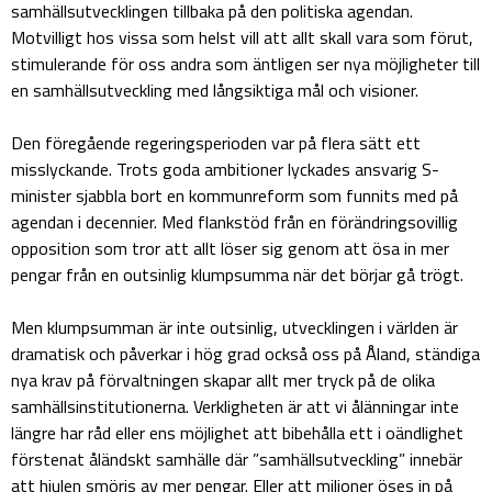
samhällsutvecklingen tillbaka på den politiska agendan.
Motvilligt hos vissa som helst vill att allt skall vara som förut,
stimulerande för oss andra som äntligen ser nya möjligheter till
en samhällsutveckling med långsiktiga mål och visioner.
Den föregående regeringsperioden var på flera sätt ett
misslyckande. Trots goda ambitioner lyckades ansvarig S-
minister sjabbla bort en kommunreform som funnits med på
agendan i decennier. Med flankstöd från en förändringsovillig
opposition som tror att allt löser sig genom att ösa in mer
pengar från en outsinlig klumpsumma när det börjar gå trögt.
Men klumpsumman är inte outsinlig, utvecklingen i världen är
dramatisk och påverkar i hög grad också oss på Åland, ständiga
nya krav på förvaltningen skapar allt mer tryck på de olika
samhällsinstitutionerna. Verkligheten är att vi ålänningar inte
längre har råd eller ens möjlighet att bibehålla ett i oändlighet
förstenat åländskt samhälle där ”samhällsutveckling” innebär
att hjulen smörjs av mer pengar. Eller att miljoner öses in på