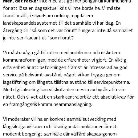
Men, det räcker
inte med att ge mer pengar till kommunerna
för att lösa en dagsaktuell kris vi inte borde ha. Vi måste
framför allt, i skyndsam ordning, uppdatera
landskapsandelssystemet till det samhälle vi har idag. En
återgång till ”så som det var förut” fungerar inte då samhället
ju inte ser likadant ut ”som förut”.
Vi måste våga gå till roten med problemen och diskutera
kommunreform igen, med de erfarenheter vi gjort. En viktig
erfarenhet är att befolkningen främst är intresserad av god
service på bekvämt avstånd, något vi kan trygga genom
lagstiftning om längsta tillåtna avstånd till servicepunkterna.
Med digitalisering kan vi sköta den mesta av byråkratin via
nätet. Och vi vet att en stark centralort är ett absolut krav för
en framgångsrik kommunsammanslagning.
Vi moderater vill ha en konkret samhällsutveckling med
långsiktiga visioner och lösningar där ambitionen är ett
modernt borgerligt samhälle där välfärd skapas genom