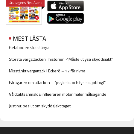
Läs dagens Nya Åland
MEST LÄSTA
Getaboden ska stänga
Största vargattacken i historien -”Måste utlysa skyddsjakt”
Misstänkt vargattack i Eckerö – 17 får rivna
Fårägaren om attacken – ”psykiskt och fysiskt jobbigt”
Våldtäktsanmälda influeraren motanmäler målsägande
Just nu: beslut om skyddsjakt taget