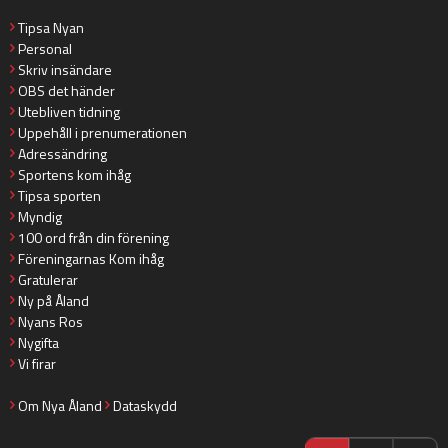
Tipsa Nyan
Personal
Skriv insändare
OBS det händer
Utebliven tidning
Uppehåll i prenumerationen
Adressändring
Sportens kom ihåg
Tipsa sporten
Myndig
100 ord från din förening
Föreningarnas Kom ihåg
Gratulerar
Ny på Åland
Nyans Ros
Nygifta
Vi firar
Om Nya Åland
Dataskydd