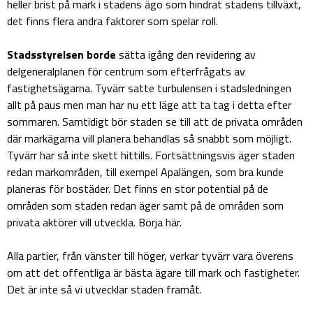
heller brist på mark i stadens ägo som hindrat stadens tillväxt,
det finns flera andra faktorer som spelar roll.
Stadsstyrelsen borde
sätta igång den revidering av
delgeneralplanen för centrum som efterfrågats av
fastighetsägarna. Tyvärr satte turbulensen i stadsledningen
allt på paus men man har nu ett läge att ta tag i detta efter
sommaren. Samtidigt bör staden se till att de privata områden
där markägarna vill planera behandlas så snabbt som möjligt.
Tyvärr har så inte skett hittills. Fortsättningsvis äger staden
redan markområden, till exempel Apalängen, som bra kunde
planeras för bostäder. Det finns en stor potential på de
områden som staden redan äger samt på de områden som
privata aktörer vill utveckla. Börja här.
Alla partier, från vänster till höger, verkar tyvärr vara överens
om att det offentliga är bästa ägare till mark och fastigheter.
Det är inte så vi utvecklar staden framåt.