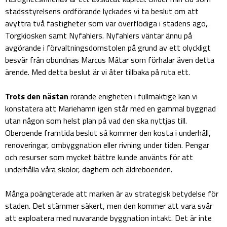
stadsstyrelsens ordförande lyckades vi ta beslut om att
avyttra två fastigheter som var överflödiga i stadens ägo,
Torgkiosken samt Nyfahlers. Nyfahlers väntar ännu på
avgörande i förvaltningsdomstolen på grund av ett olyckligt
besvär från obundnas Marcus Måtar som förhalar även detta
ärende. Med detta beslut är vi åter tillbaka på ruta ett.
Trots den nästan
rörande enigheten i fullmäktige kan vi
konstatera att Mariehamn igen står med en gammal byggnad
utan någon som helst plan på vad den ska nyttjas till.
Oberoende framtida beslut så kommer den kosta i underhåll,
renoveringar, ombyggnation eller rivning under tiden. Pengar
och resurser som mycket bättre kunde använts för att
underhålla våra skolor, daghem och äldreboenden.
Många poängterade att marken är av strategisk betydelse för
staden. Det stämmer säkert, men den kommer att vara svår
att exploatera med nuvarande byggnation intakt. Det är inte