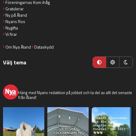
Föreningarnas Kom ihåg
Gratulerar
Ny på Åland
Nyans Ros
Nygifta
Vi firar
Om Nya Åland
Dataskydd
Välj tema
nyaaland
Häng med Nyans redaktion på jobbet och ta del av allt det senaste
från Åland!