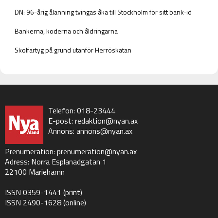
DN: 96-årig ålänning tvingas åka till Stockholm för sitt bank-id
Bankerna, koderna och åldringarna
Skolfartyg på grund utanför Herröskatan
Telefon: 018-23444
E-post:
redaktion@nyan.ax
Annons:
annons@nyan.ax
Prenumeration:
prenumeration@nyan.ax
Adress: Norra Esplanadgatan 1
22100 Mariehamn
ISSN 0359-1441 (print)
ISSN 2490-1628 (online)