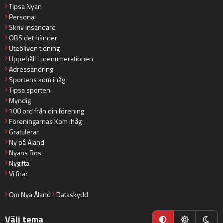
Tipsa Nyan
Personal
Skriv insändare
OBS det händer
Utebliven tidning
Uppehåll i prenumerationen
Adressändring
Sportens kom ihåg
Tipsa sporten
Myndig
100 ord från din förening
Föreningarnas Kom ihåg
Gratulerar
Ny på Åland
Nyans Ros
Nygifta
Vi firar
Om Nya Åland
Dataskydd
Välj tema