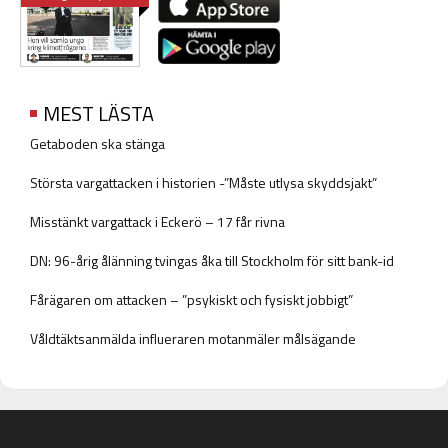
MEST LÄSTA
Getaboden ska stänga
Största vargattacken i historien -”Måste utlysa skyddsjakt”
Misstänkt vargattack i Eckerö – 17 får rivna
DN: 96-årig ålänning tvingas åka till Stockholm för sitt bank-id
Fårägaren om attacken – ”psykiskt och fysiskt jobbigt”
Våldtäktsanmälda influeraren motanmäler målsägande