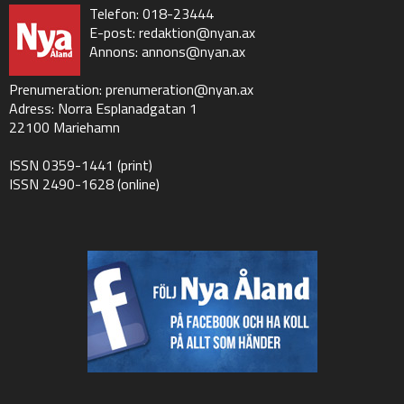
Telefon: 018-23444
E-post:
redaktion@nyan.ax
Annons:
annons@nyan.ax
Prenumeration:
prenumeration@nyan.ax
Adress: Norra Esplanadgatan 1
22100 Mariehamn
ISSN 0359-1441 (print)
ISSN 2490-1628 (online)