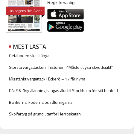
Registrera dig
Läs dagens Nya Åland
MEST LÄSTA
Getaboden ska stänga
Största vargattacken i historien -”Måste utlysa skyddsjakt”
Misstänkt vargattack i Eckerö – 17 får rivna
DN: 96-årig ålänning tvingas åka till Stockholm för sitt bank-id
Bankerna, koderna och åldringarna
Skolfartyg på grund utanför Herröskatan