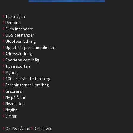
Tipsa Nyan
Personal
Skriv insändare
OBS det händer
Utebliven tidning
Uppehåll i prenumerationen
Adressändring
Sportens kom ihåg
Tipsa sporten
Myndig
100 ord från din förening
Föreningarnas Kom ihåg
Gratulerar
Ny på Åland
Nyans Ros
Nygifta
Vi firar
Om Nya Åland
Dataskydd