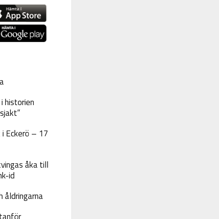
a
 historien
sjakt”
 i Eckerö – 17
vingas åka till
nk-id
 åldringarna
tanför