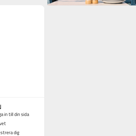
N
a in till din sida
vet
strera dig