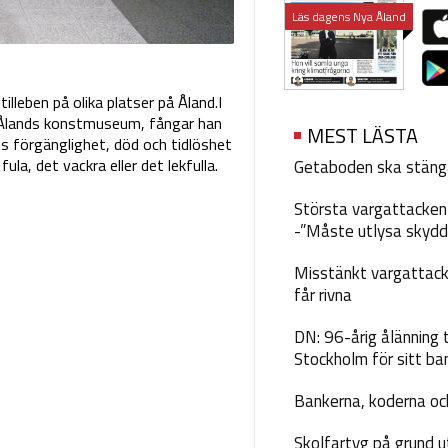
Läs dagens Nya Åland
leben på olika platser på Åland.I
å Ålands konstmuseum, fångar han
MEST LÄSTA
s förgänglighet, död och tidlöshet
la, det vackra eller det lekfulla.
Getaboden ska stäng
Största vargattacken i
-”Måste utlysa skydd
Misstänkt vargattack
får rivna
DN: 96-årig ålänning t
Stockholm för sitt ba
Bankerna, koderna och
Skolfartyg på grund u