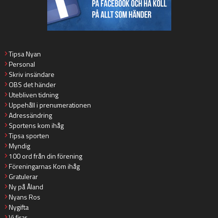
Tipsa Nyan
Personal
Skriv insändare
OBS det händer
Utebliven tidning
Uppehåll i prenumerationen
Adressändring
Sportens kom ihåg
Tipsa sporten
Myndig
100 ord från din förening
Föreningarnas Kom ihåg
Gratulerar
Ny på Åland
Nyans Ros
Nygifta
Vi firar