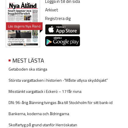
Logga in till din sida
Arkivet
Registrera dig
Läs dagens Nya Åland
MEST LÄSTA
Getaboden ska stänga
Största vargattacken i historien -”Måste utlysa skyddsjakt”
Misstänkt vargattack i Eckerö – 17 får rivna
DN: 96-årig ålänning tvingas åka till Stockholm för sitt bank-id
Bankerna, koderna och åldringarna
Skolfartyg på grund utanför Herröskatan