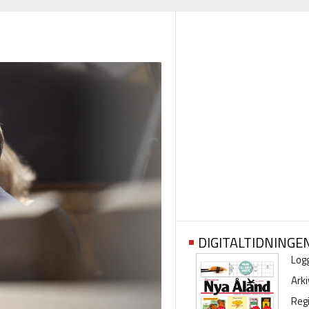
DIGITALTIDNINGE
Logg
Arki
Regi