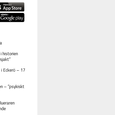
a
 historien
sjakt”
 i Eckerö – 17
n – ”psykiskt
lueraren
nde