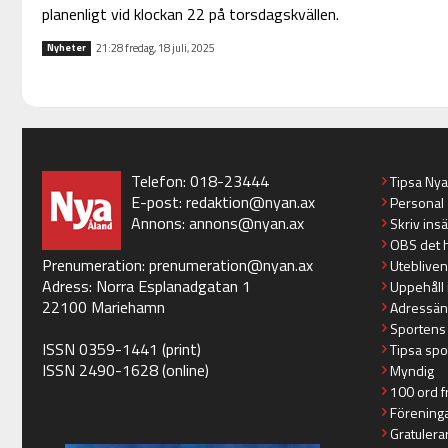
planenligt vid klockan 22 på torsdagskvällen.
21:28 fredag, 18 juli, 2025
Nyheter
Telefon: 018-23444
Tipsa Ny
E-post:
redaktion@nyan.ax
Personal
Annons:
annons@nyan.ax
Skriv ins
OBS det 
Prenumeration:
prenumeration@nyan.ax
Utebliven
Adress: Norra Esplanadgatan 1
Uppehåll 
22100 Mariehamn
Adressän
Sportens
ISSN 0359-1441 (print)
Tipsa spo
ISSN 2490-1628 (online)
Myndig
100 ord f
Förening
Gratulera