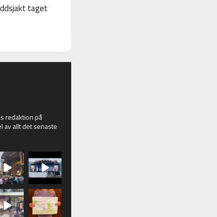
yddsjakt taget
 redaktion på
l av allt det senaste