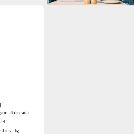
N
a in till din sida
vet
strera dig