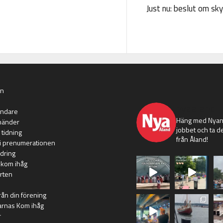
Just nu: beslut om sk
an
nyaaland
ändare
Häng med Nyans
händer
jobbet och ta de
 tidning
från Åland!
i prenumerationen
dring
 kom ihåg
rten
rån din förening
arnas Kom ihåg
r