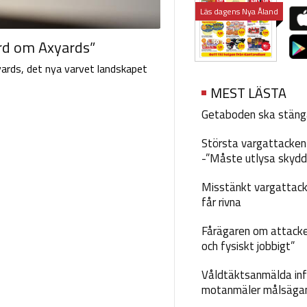
Läs dagens Nya Åland
ord om Axyards”
yards, det nya varvet landskapet
MEST LÄSTA
Getaboden ska stäng
Största vargattacken i
-”Måste utlysa skydd
Misstänkt vargattack
får rivna
Fårägaren om attacke
och fysiskt jobbigt”
Våldtäktsanmälda inf
motanmäler målsäga