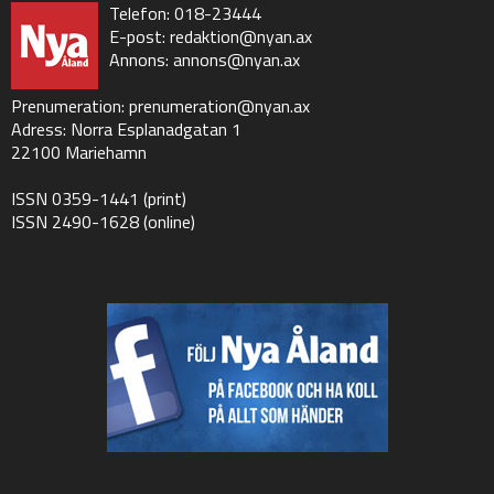
Telefon: 018-23444
E-post:
redaktion@nyan.ax
Annons:
annons@nyan.ax
Prenumeration:
prenumeration@nyan.ax
Adress: Norra Esplanadgatan 1
22100 Mariehamn
ISSN 0359-1441 (print)
ISSN 2490-1628 (online)