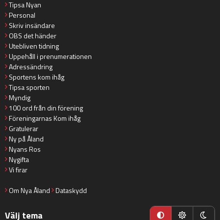
Tipsa Nyan
Personal
Skriv insändare
OBS det händer
Utebliven tidning
Uppehåll i prenumerationen
Adressändring
Sportens kom ihåg
Tipsa sporten
Myndig
100 ord från din förening
Föreningarnas Kom ihåg
Gratulerar
Ny på Åland
Nyans Ros
Nygifta
Vi firar
Om Nya Åland
Dataskydd
Välj tema