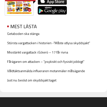
MEST LÄSTA
Getaboden ska stänga
Största vargattacken i historien -”Måste utlysa skyddsjakt”
Misstänkt vargattack i Eckerö – 17 får rivna
Fårägaren om attacken – ”psykiskt och fysiskt jobbigt”
Våldtäktsanmälda influeraren motanmäler målsägande
Just nu: beslut om skyddsjakt taget