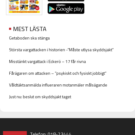
MEST LÄSTA
Getaboden ska stänga
Största vargattacken i historien -”Måste utlysa skyddsjakt”
Misstänkt vargattack i Eckerö – 17 får rivna
Fårägaren om attacken – ”psykiskt och fysiskt jobbigt”
Våldtäktsanmälda influeraren motanmäler målsägande
Just nu: beslut om skyddsjakt taget
Telefon: 018-23444