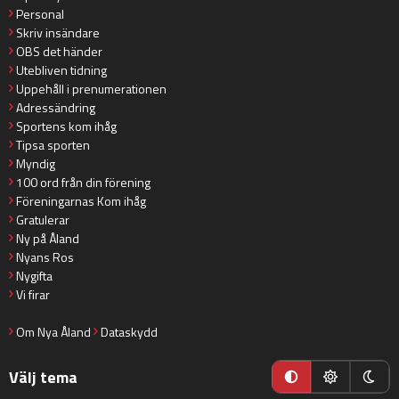
Personal
Skriv insändare
OBS det händer
Utebliven tidning
Uppehåll i prenumerationen
Adressändring
Sportens kom ihåg
Tipsa sporten
Myndig
100 ord från din förening
Föreningarnas Kom ihåg
Gratulerar
Ny på Åland
Nyans Ros
Nygifta
Vi firar
Om Nya Åland
Dataskydd
Välj tema