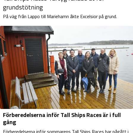
grundstötning
På väg från Lappo till Mariehamn åkte Excelsior på grund.
Förberedelserna inför Tall Ships Races är i full
gång
Förberedelserna inför sommarens Tall Ships Races har pågått i