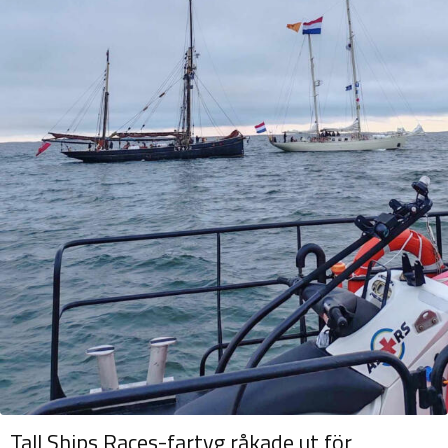
Tall Ships Races-fartyg råkade ut för