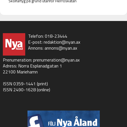
Skolfartyg på grund utanför Herröskatan
Telefon: 018-23444
E-post:
redaktion@nyan.ax
Annons:
annons@nyan.ax
Prenumeration:
prenumeration@nyan.ax
Adress: Norra Esplanadgatan 1
22100 Mariehamn
ISSN 0359-1441 (print)
ISSN 2490-1628 (online)