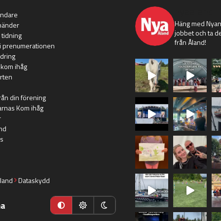
nyaaland
ändare
Häng med Nyans
händer
jobbet och ta de
 tidning
från Åland!
i prenumerationen
dring
 kom ihåg
rten
rån din förening
arnas Kom ihåg
r
nd
s
land
Dataskydd
ma