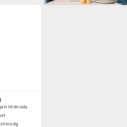
N
a in till din sida
vet
strera dig