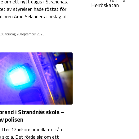
ge om ett nytt dagis i Strandnäs.
Herröskatan
tet av styrelsen hade röstat för
ktören Arne Selanders förslag att
:00 torsdag, 28 september, 2023
brand i Strandnäs skola –
v polisen
 efter 12 inkom brandlarm från
 skola. Det rörde sig om ett