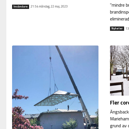
"mindre br
21:54 måndag, 22 maj, 2023
Insändare
brandinsp
eliminerad
13
Nyheter
Fler co
Ängsback
Mariehamn
grund av 