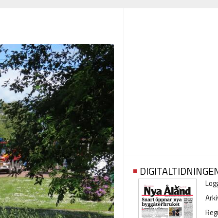
DIGITALTIDNINGE
Logg
Arki
Regi