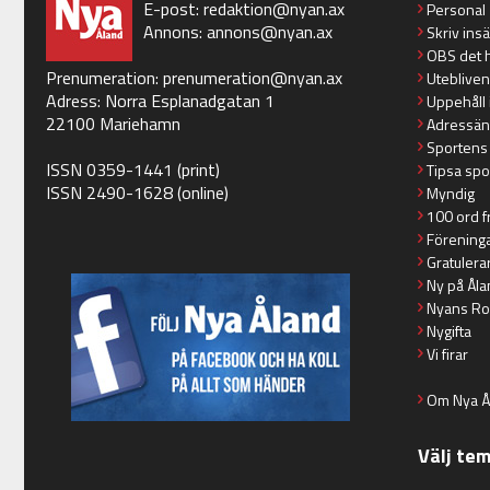
E-post:
redaktion@nyan.ax
Personal
Annons:
annons@nyan.ax
Skriv ins
OBS det 
Prenumeration:
prenumeration@nyan.ax
Utebliven
Adress: Norra Esplanadgatan 1
Uppehåll 
22100 Mariehamn
Adressän
Sportens
ISSN 0359-1441 (print)
Tipsa spo
ISSN 2490-1628 (online)
Myndig
100 ord f
Förening
Gratulera
Ny på Åla
Nyans Ro
Nygifta
Vi firar
Om Nya Å
Välj te