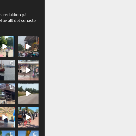
 redaktion på
l av allt det senaste