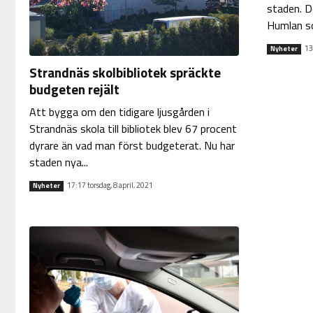
staden. D
Humlan so
13
Nyheter
Strandnäs skolbibliotek spräckte
budgeten rejält
Att bygga om den tidigare ljusgården i
Strandnäs skola till bibliotek blev 67 procent
dyrare än vad man först budgeterat. Nu har
staden nya...
17:17 torsdag, 8 april, 2021
Nyheter