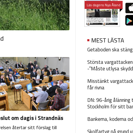
Läs dagens Nya Åland
ad
MEST LÄSTA
Getaboden ska stäng
Största vargattacken i
-”Måste utlysa skydd
Misstänkt vargattack
får rivna
DN: 96-årig ålänning t
Stockholm för sitt ba
eslut om dagis i Strandnäs
Bankerna, koderna och
lsen återtar sitt förslag till
Skolfartyg på grund u