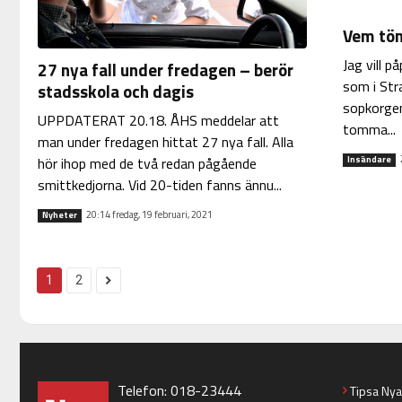
Vem töm
Jag vill p
27 nya fall under fredagen – berör
som i Str
stadsskola och dagis
sopkorgen
UPPDATERAT 20.18. ÅHS meddelar att
tomma...
man under fredagen hittat 27 nya fall. Alla
hör ihop med de två redan pågående
Insändare
smittkedjorna. Vid 20-tiden fanns ännu...
20:14 fredag, 19 februari, 2021
Nyheter
1
2
Telefon: 018-23444
Tipsa Ny