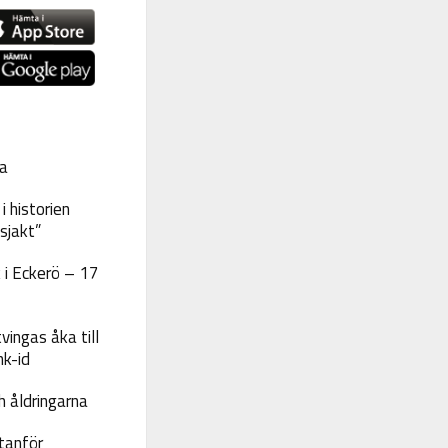
a
 historien
sjakt”
 i Eckerö – 17
vingas åka till
nk-id
 åldringarna
tanför