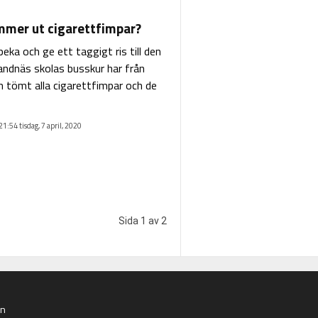
mer ut cigarettfimpar?
åpeka och ge ett taggigt ris till den
andnäs skolas busskur har från
 tömt alla cigarettfimpar och de
21:54 tisdag, 7 april, 2020
Sida 1 av 2
an