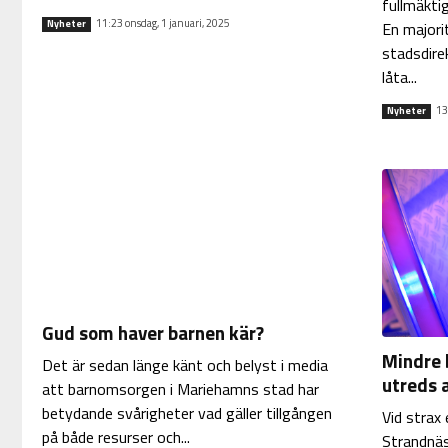
fullmäkti
11:23 onsdag, 1 januari, 2025
Nyheter
En majori
stadsdire
låta...
13
Nyheter
Gud som haver barnen kär?
Mindre 
Det är sedan länge känt och belyst i media
utreds a
att barnomsorgen i Mariehamns stad har
betydande svårigheter vad gäller tillgången
Vid strax
på både resurser och...
Strandnäs