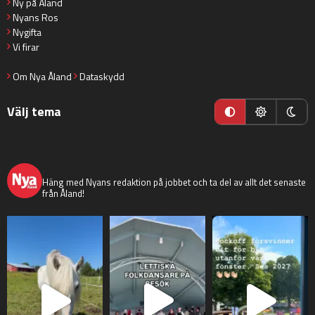
Ny på Åland
Nyans Ros
Nygifta
Vi firar
Om Nya Åland
Dataskydd
Välj tema
nyaaland
Häng med Nyans redaktion på jobbet och ta del av allt det senaste
från Åland!