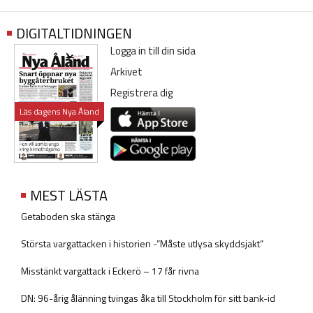
DIGITALTIDNINGEN
Logga in till din sida
Arkivet
Registrera dig
Läs dagens Nya Åland
MEST LÄSTA
Getaboden ska stänga
Största vargattacken i historien -”Måste utlysa skyddsjakt”
Misstänkt vargattack i Eckerö – 17 får rivna
DN: 96-årig ålänning tvingas åka till Stockholm för sitt bank-id