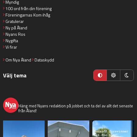
Myndig
100 ord från din förening
Föreningarnas Kom ihåg
Gratulerar
Ny på Åland
Nyans Ros
Nygifta
Vi firar
Om Nya Åland
Dataskydd
Välj tema
nyaaland
Häng med Nyans redaktion på jobbet och ta del av allt det senaste
från Åland!