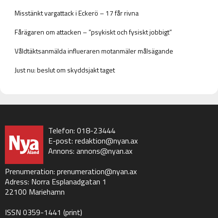
Misstänkt vargattack i Eckerö – 17 får rivna
Fårägaren om attacken – ”psykiskt och fysiskt jobbigt”
Våldtäktsanmälda influeraren motanmäler målsägande
Just nu: beslut om skyddsjakt taget
Telefon: 018-23444
E-post:
redaktion@nyan.ax
Annons:
annons@nyan.ax
Prenumeration:
prenumeration@nyan.ax
Adress: Norra Esplanadgatan 1
22100 Mariehamn
ISSN 0359-1441 (print)