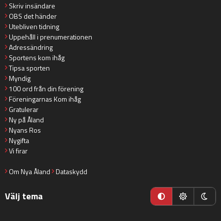
Skriv insändare
OBS det händer
Utebliven tidning
Uppehåll i prenumerationen
Adressändring
Sportens kom ihåg
Tipsa sporten
Myndig
100 ord från din förening
Föreningarnas Kom ihåg
Gratulerar
Ny på Åland
Nyans Ros
Nygifta
Vi firar
Om Nya Åland
Dataskydd
Välj tema