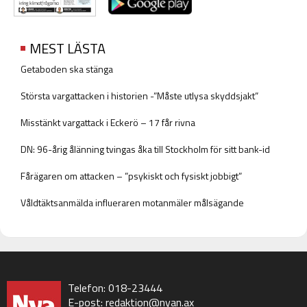
MEST LÄSTA
Getaboden ska stänga
Största vargattacken i historien -”Måste utlysa skyddsjakt”
Misstänkt vargattack i Eckerö – 17 får rivna
DN: 96-årig ålänning tvingas åka till Stockholm för sitt bank-id
Fårägaren om attacken – ”psykiskt och fysiskt jobbigt”
Våldtäktsanmälda influeraren motanmäler målsägande
Telefon: 018-23444
E-post:
redaktion@nyan.ax