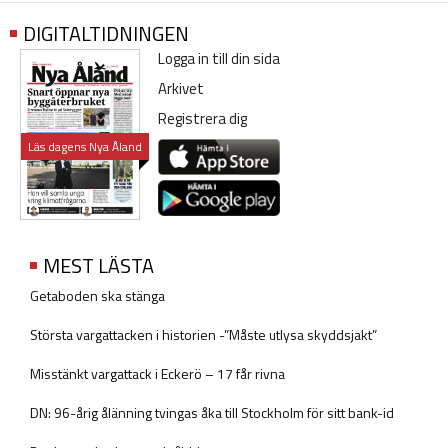
DIGITALTIDNINGEN
Logga in till din sida
Arkivet
Registrera dig
Läs dagens Nya Åland
MEST LÄSTA
Getaboden ska stänga
Största vargattacken i historien -”Måste utlysa skyddsjakt”
Misstänkt vargattack i Eckerö – 17 får rivna
DN: 96-årig ålänning tvingas åka till Stockholm för sitt bank-id