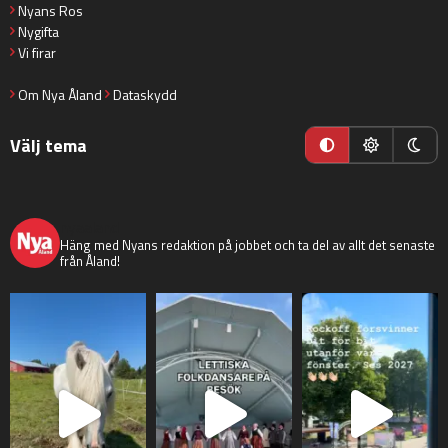
Nyans Ros
Nygifta
Vi firar
Om Nya Åland
Dataskydd
Välj tema
nyaaland
Häng med Nyans redaktion på jobbet och ta del av allt det senaste
från Åland!