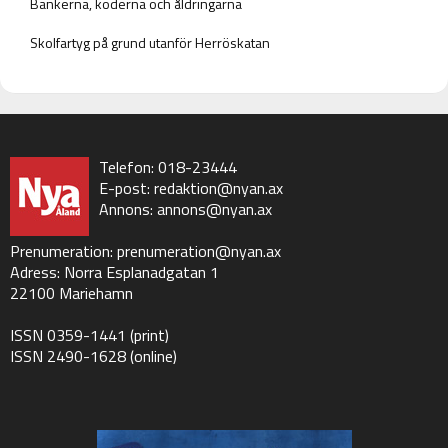
Bankerna, koderna och åldringarna
Skolfartyg på grund utanför Herröskatan
Telefon: 018-23444
E-post:
redaktion@nyan.ax
Annons:
annons@nyan.ax
Prenumeration:
prenumeration@nyan.ax
Adress: Norra Esplanadgatan 1
22100 Mariehamn
ISSN 0359-1441 (print)
ISSN 2490-1628 (online)