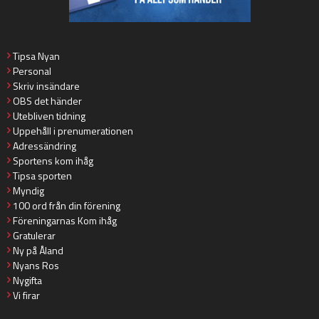
Tipsa Nyan
Personal
Skriv insändare
OBS det händer
Utebliven tidning
Uppehåll i prenumerationen
Adressändring
Sportens kom ihåg
Tipsa sporten
Myndig
100 ord från din förening
Föreningarnas Kom ihåg
Gratulerar
Ny på Åland
Nyans Ros
Nygifta
Vi firar