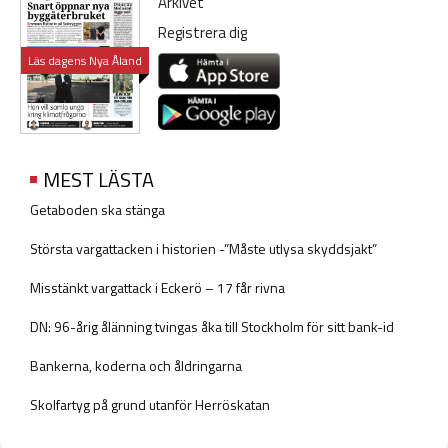
Arkivet
Registrera dig
Läs dagens Nya Åland
MEST LÄSTA
Getaboden ska stänga
Största vargattacken i historien -”Måste utlysa skyddsjakt”
Misstänkt vargattack i Eckerö – 17 får rivna
DN: 96-årig ålänning tvingas åka till Stockholm för sitt bank-id
Bankerna, koderna och åldringarna
Skolfartyg på grund utanför Herröskatan