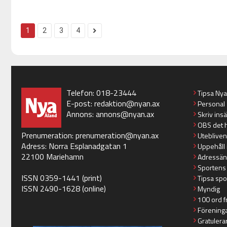
1
2
3
4
Telefon: 018-23444
Tipsa Ny
E-post:
redaktion@nyan.ax
Personal
Annons:
annons@nyan.ax
Skriv ins
OBS det 
Prenumeration:
prenumeration@nyan.ax
Utebliven
Adress: Norra Esplanadgatan 1
Uppehåll 
22100 Mariehamn
Adressän
Sportens
ISSN 0359-1441 (print)
Tipsa spo
ISSN 2490-1628 (online)
Myndig
100 ord f
Förening
Gratulera