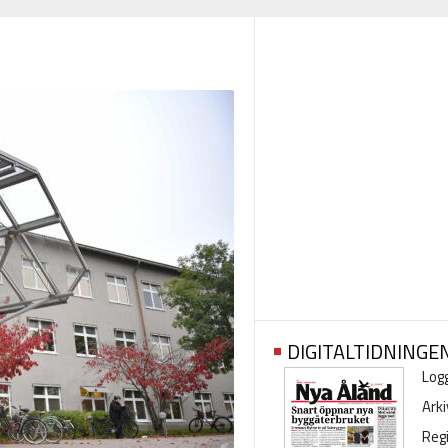
DIGITALTIDNINGE
Logg
Arki
Regi