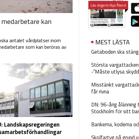
Läs dagens Nya Åland
25 medarbetare kan
nska antalet vårdplatser inom
MEST LÄSTA
 medarbetare som kan beröras av
Getaboden ska stäng
Största vargattacken i
-”Måste utlysa skydd
Misstänkt vargattack
får rivna
DN: 96-årig ålänning t
Stockholm för sitt ba
: Landskapsregeringen
Bankerna, koderna och
 samarbetsförhandlingar
Skolfartyg på grund u