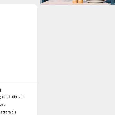
N
a in till din sida
vet
strera dig