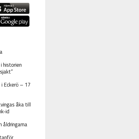
a
 historien
sjakt”
 i Eckerö – 17
vingas åka till
nk-id
 åldringarna
tanför