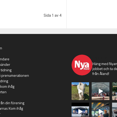
Sida 1 av 4
an
nyaaland
ändare
Häng med Nyans
händer
jobbet och ta de
 tidning
från Åland!
i prenumerationen
dring
 kom ihåg
rten
rån din förening
arnas Kom ihåg
r