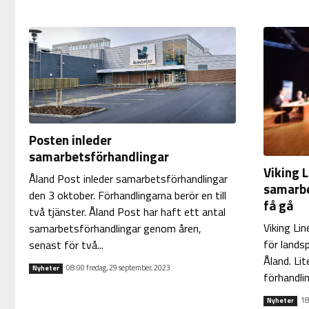
Posten inleder
samarbetsförhandlingar
Viking L
Åland Post inleder samarbetsförhandlingar
samarbe
den 3 oktober. Förhandlingarna berör en till
få gå
två tjänster. Åland Post har haft ett antal
Viking Li
samarbetsförhandlingar genom åren,
för landsp
senast för två...
Åland. Li
08:00 fredag, 29 september, 2023
Nyheter
förhandlin
18
Nyheter