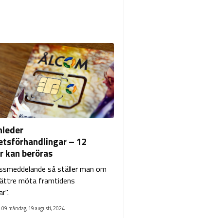
nleder
tsförhandlingar – 12
r kan beröras
essmeddelande så ställer man om
bättre möta framtidens
r".
:09 måndag, 19 augusti, 2024