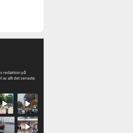
 redaktion på
l av allt det senaste