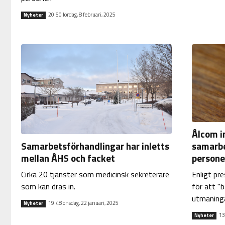
20:50 lördag, 8 februari, 2025
Nyheter
Ålcom i
samarbe
Samarbetsförhandlingar har inletts
persone
mellan ÅHS och facket
Enligt pr
Cirka 20 tjänster som medicinsk sekreterare
för att "
som kan dras in.
utmaninga
19:48 onsdag, 22 januari, 2025
Nyheter
13
Nyheter