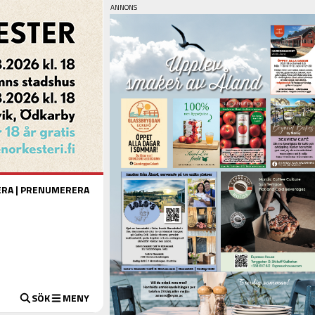
ERA
|
PRENUMERERA
SÖK
MENY