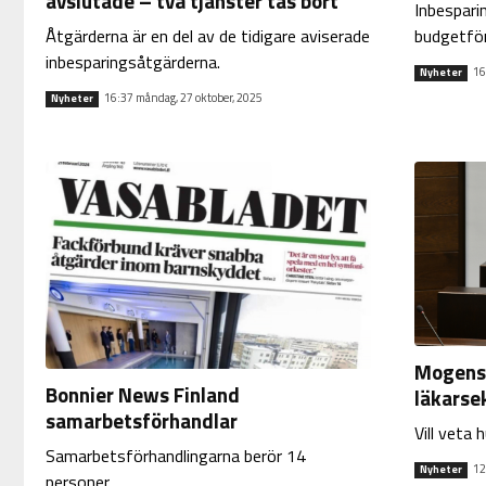
avslutade – två tjänster tas bort
Inbesparin
Åtgärderna är en del av de tidigare aviserade
budgetför
inbesparingsåtgärderna.
16
Nyheter
16:37 måndag, 27 oktober, 2025
Nyheter
Mogens 
Bonnier News Finland
läkarse
samarbetsförhandlar
Vill veta 
Samarbetsförhandlingarna berör 14
12
Nyheter
personer.