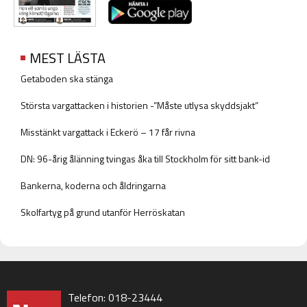
MEST LÄSTA
Getaboden ska stänga
Största vargattacken i historien -”Måste utlysa skyddsjakt”
Misstänkt vargattack i Eckerö – 17 får rivna
DN: 96-årig ålänning tvingas åka till Stockholm för sitt bank-id
Bankerna, koderna och åldringarna
Skolfartyg på grund utanför Herröskatan
Telefon: 018-23444