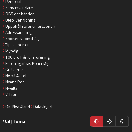
Personal
Skriv insändare
OBS det händer
Utebliven tidning
Uppehåll i prenumerationen
Adressändring
Sportens kom ihåg
Tipsa sporten
Myndig
100 ord från din förening
Föreningarnas Kom ihåg
Gratulerar
Ny på Åland
Nyans Ros
Nygifta
Vi firar
Om Nya Åland
Dataskydd
Välj tema