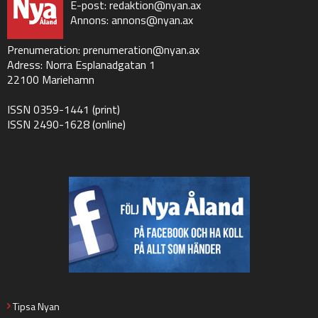
E-post:
redaktion@nyan.ax
Annons:
annons@nyan.ax
Prenumeration:
prenumeration@nyan.ax
Adress: Norra Esplanadgatan 1
22100 Mariehamn
ISSN 0359-1441 (print)
ISSN 2490-1628 (online)
Tipsa Nyan