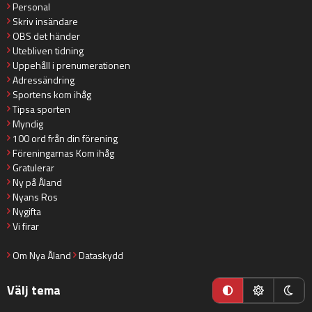
Personal
Skriv insändare
OBS det händer
Utebliven tidning
Uppehåll i prenumerationen
Adressändring
Sportens kom ihåg
Tipsa sporten
Myndig
100 ord från din förening
Föreningarnas Kom ihåg
Gratulerar
Ny på Åland
Nyans Ros
Nygifta
Vi firar
Om Nya Åland
Dataskydd
Välj tema