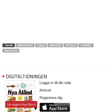
TAGGAR
JANNE EKLUND
JOMALA
MARIEPARK
MÖCKELÖ
S-MARKET
VARUBODEN
DIGITALTIDNINGEN
Logga in till din sida
Arkivet
Registrera dig
Läs dagens Nya Åland