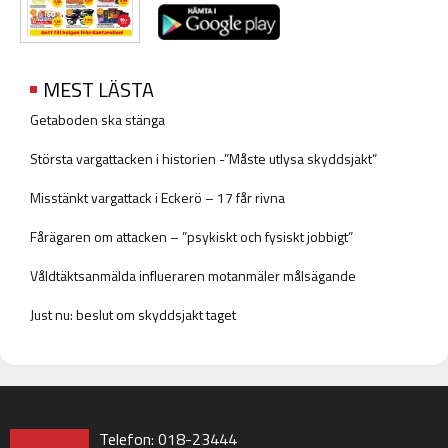
MEST LÄSTA
Getaboden ska stänga
Största vargattacken i historien -”Måste utlysa skyddsjakt”
Misstänkt vargattack i Eckerö – 17 får rivna
Fårägaren om attacken – ”psykiskt och fysiskt jobbigt”
Våldtäktsanmälda influeraren motanmäler målsägande
Just nu: beslut om skyddsjakt taget
Telefon: 018-23444