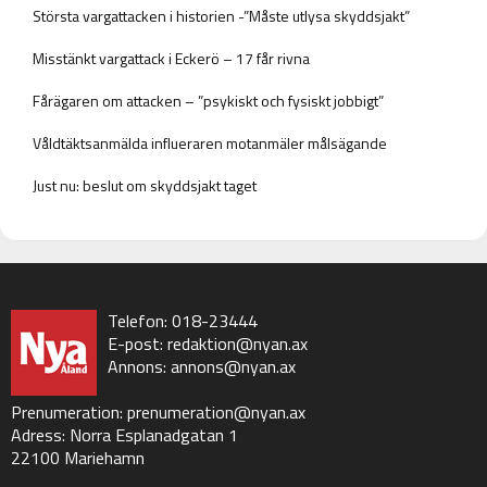
Största vargattacken i historien -”Måste utlysa skyddsjakt”
Misstänkt vargattack i Eckerö – 17 får rivna
Fårägaren om attacken – ”psykiskt och fysiskt jobbigt”
Våldtäktsanmälda influeraren motanmäler målsägande
Just nu: beslut om skyddsjakt taget
Telefon: 018-23444
E-post:
redaktion@nyan.ax
Annons:
annons@nyan.ax
Prenumeration:
prenumeration@nyan.ax
Adress: Norra Esplanadgatan 1
22100 Mariehamn