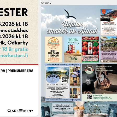
ERA
|
PRENUMERERA
SÖK
MENY