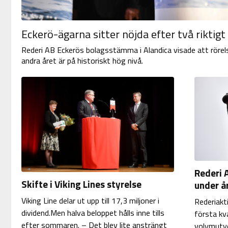
Eckerö-ägarna sitter nöjda efter två riktigt
Rederi AB Eckerös bolagsstämma i Alandica visade att rörel
andra året är på historiskt hög nivå.
Rederi 
Skifte i Viking Lines styrelse
under år
Viking Line delar ut upp till 17,3 miljoner i
Rederiakt
dividend.Men halva beloppet hålls inne tills
första kv
efter sommaren. – Det blev lite ansträngt
volymutve