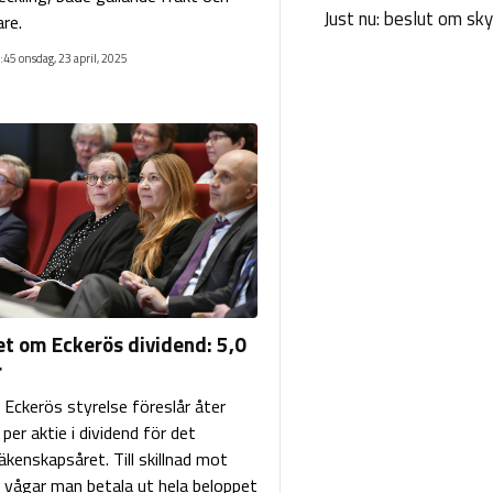
Just nu: beslut om sk
re.
:45 onsdag, 23 april, 2025
t om Eckerös dividend: 5,0
r
 Eckerös styrelse föreslår åter
per aktie i dividend för det
äkenskapsåret. Till skillnad mot
t vågar man betala ut hela beloppet