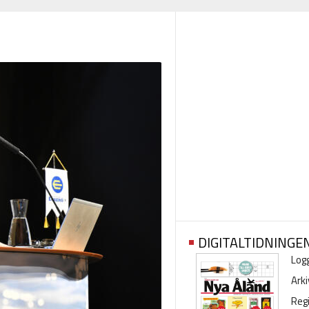
DIGITALTIDNINGE
Logg
Arki
Regi