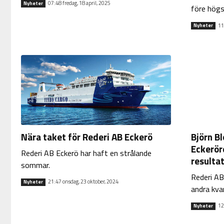
07:48 fredag, 18 april, 2025
Nyheter
före hög
11
Nyheter
Nära taket för Rederi AB Eckerö
Björn B
Eckeröre
Rederi AB Eckerö har haft en strålande
resulta
sommar.
Rederi AB
21:47 onsdag, 23 oktober, 2024
Nyheter
andra kvar
12
Nyheter