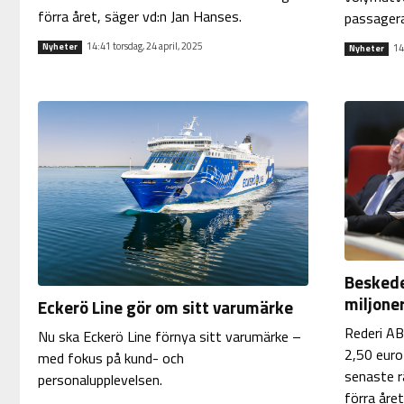
förra året, säger vd:n Jan Hanses.
passagera
14:41 torsdag, 24 april, 2025
Nyheter
14
Nyheter
Beskede
miljone
Eckerö Line gör om sitt varumärke
Rederi AB
Nu ska Eckerö Line förnya sitt varumärke –
2,50 euro 
med fokus på kund- och
senaste r
personalupplevelsen.
förra åre