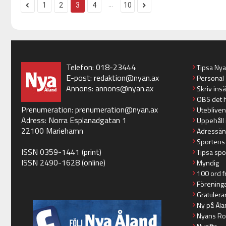
...
1
2
3
4
10
Telefon: 018-23444
Tipsa Ny
E-post:
redaktion@nyan.ax
Personal
Annons:
annons@nyan.ax
Skriv ins
OBS det 
Prenumeration:
prenumeration@nyan.ax
Utebliven
Adress: Norra Esplanadgatan 1
Uppehåll 
22100 Mariehamn
Adressän
Sportens
ISSN 0359-1441 (print)
Tipsa spo
ISSN 2490-1628 (online)
Myndig
100 ord f
Förening
Gratulera
Ny på Åla
Nyans Ro