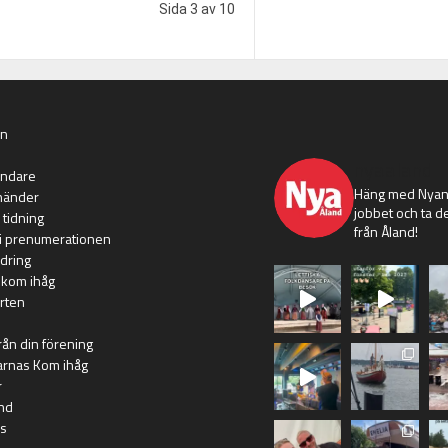
Sida 3 av 10
an
nyaaland
ändare
Häng med Nyans
händer
jobbet och ta de
 tidning
från Åland!
i prenumerationen
dring
 kom ihåg
rten
rån din förening
arnas Kom ihåg
r
nd
s