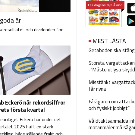
Läs dagens Nya Åland
 goda år
seresultatet och dividenden för
MEST LÄSTA
Getaboden ska stäng
Största vargattacken i
-”Måste utlysa skydd
Misstänkt vargattack
får rivna
Fårägaren om attacke
Ab Eckerö når rekordsiffror
och fysiskt jobbigt”
ets första kvartal
iebolaget Eckerö har under det
Våldtäktsanmälda inf
artalet 2025 haft en stark
motanmäler målsäga
ckling, både gällande frakt och