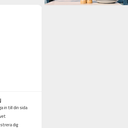
N
a in till din sida
vet
strera dig