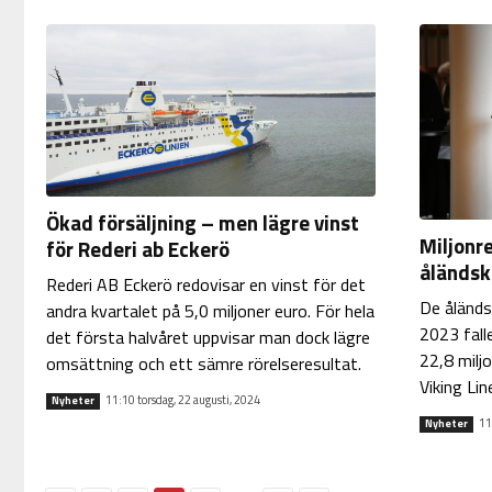
Ökad försäljning – men lägre vinst
Miljonr
för Rederi ab Eckerö
åländsk
Rederi AB Eckerö redovisar en vinst för det
De åländs
andra kvartalet på 5,0 miljoner euro. För hela
2023 falle
det första halvåret uppvisar man dock lägre
22,8 miljo
omsättning och ett sämre rörelseresultat.
Viking Line
11:10 torsdag, 22 augusti, 2024
Nyheter
11
Nyheter