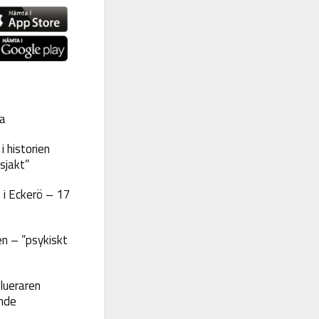
a
 historien
sjakt”
 i Eckerö – 17
n – ”psykiskt
lueraren
nde