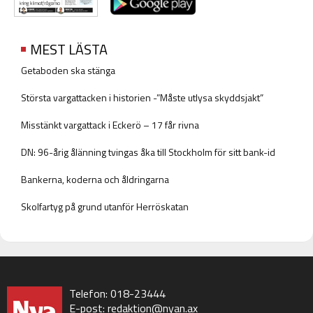
MEST LÄSTA
Getaboden ska stänga
Största vargattacken i historien -”Måste utlysa skyddsjakt”
Misstänkt vargattack i Eckerö – 17 får rivna
DN: 96-årig ålänning tvingas åka till Stockholm för sitt bank-id
Bankerna, koderna och åldringarna
Skolfartyg på grund utanför Herröskatan
Telefon: 018-23444
E-post:
redaktion@nyan.ax