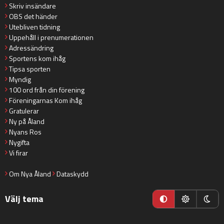
Skriv insändare
OBS det händer
Utebliven tidning
Uppehåll i prenumerationen
Adressändring
Sportens kom ihåg
Tipsa sporten
Myndig
100 ord från din förening
Föreningarnas Kom ihåg
Gratulerar
Ny på Åland
Nyans Ros
Nygifta
Vi firar
Om Nya Åland
Dataskydd
Välj tema