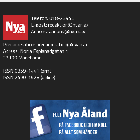
Telefon: 018-23444
E-post:
redaktion@nyan.ax
Annons:
annons@nyan.ax
Prenumeration:
prenumeration@nyan.ax
Adress: Norra Esplanadgatan 1
22100 Mariehamn
ISSN 0359-1441 (print)
ISSN 2490-1628 (online)