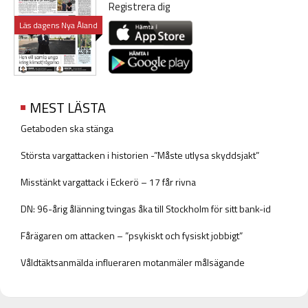
Registrera dig
Läs dagens Nya Åland
MEST LÄSTA
Getaboden ska stänga
Största vargattacken i historien -”Måste utlysa skyddsjakt”
Misstänkt vargattack i Eckerö – 17 får rivna
DN: 96-årig ålänning tvingas åka till Stockholm för sitt bank-id
Fårägaren om attacken – ”psykiskt och fysiskt jobbigt”
Våldtäktsanmälda influeraren motanmäler målsägande