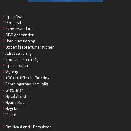
Tipsa Nyan
Personal
Skriv insändare
OBS det händer
Utebliven tidning
Uppehåll i prenumerationen
Adressändring
Sportens kom ihåg
Tipsa sporten
Myndig
100 ord från din förening
Föreningarnas Kom ihåg
Gratulerar
Ny på Åland
Nyans Ros
Nygifta
Vi firar
Om Nya Åland
Dataskydd