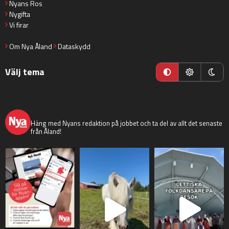
Nyans Ros
Nygifta
Vi firar
Om Nya Åland
Dataskydd
Välj tema
nyaaland
Häng med Nyans redaktion på jobbet och ta del av allt det senaste
från Åland!