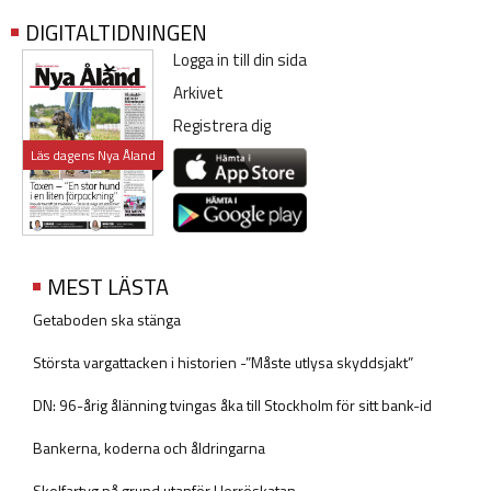
DIGITALTIDNINGEN
Logga in till din sida
Arkivet
Registrera dig
Läs dagens Nya Åland
MEST LÄSTA
Getaboden ska stänga
Största vargattacken i historien -”Måste utlysa skyddsjakt”
DN: 96-årig ålänning tvingas åka till Stockholm för sitt bank-id
Bankerna, koderna och åldringarna
Skolfartyg på grund utanför Herröskatan