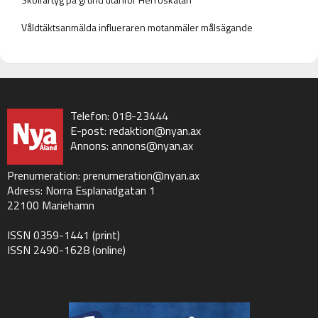
Våldtäktsanmälda influeraren motanmäler målsägande
Telefon: 018-23444
E-post:
redaktion@nyan.ax
Annons:
annons@nyan.ax
Prenumeration:
prenumeration@nyan.ax
Adress: Norra Esplanadgatan 1
22100 Mariehamn
ISSN 0359-1441 (print)
ISSN 2490-1628 (online)