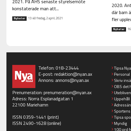
2021. På ÅHS senaste styrelsemöte
2020. Ant
konstaterade man att...
där barn ä
fler upplev
13:40 fredag, 2 april, 2021
Nyheter
16
Nyheter
Telefon: 018-23444
Tipsa Ny
E-post:
redaktion@nyan.ax
Personal
Annons:
annons@nyan.ax
Skriv ins
OBS det 
Prenumeration:
prenumeration@nyan.ax
Utebliven
Adress: Norra Esplanadgatan 1
Uppehåll 
22100 Mariehamn
Adressän
Sportens
ISSN 0359-1441 (print)
Tipsa spo
ISSN 2490-1628 (online)
Myndig
100 ord f