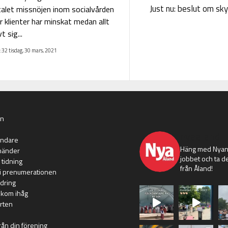
Just nu: beslut om sk
alet missnöjen inom socialvården
r klienter har minskat medan allt
t sig...
:32 tisdag, 30 mars, 2021
an
nyaaland
ändare
Häng med Nyans
händer
jobbet och ta de
 tidning
från Åland!
i prenumerationen
dring
 kom ihåg
rten
rån din förening