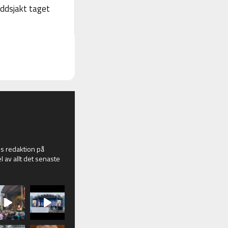
yddsjakt taget
 redaktion på
l av allt det senaste