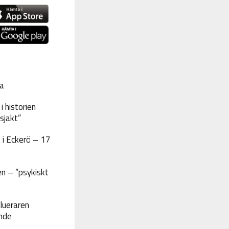
a
 historien
sjakt”
 i Eckerö – 17
n – ”psykiskt
lueraren
nde