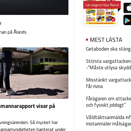
Läs dagens Nya Åland
v
man på Ålands
MEST LÄSTA
Getaboden ska stäng
Största vargattacken i
-”Måste utlysa skydd
Misstänkt vargattack
får rivna
Fårägaren om attacke
och fysiskt jobbigt”
annarapport visar på
Våldtäktsanmälda inf
vningsärenden. Så mycket har
motanmäler målsäga
nnamyndigheten hanterat under