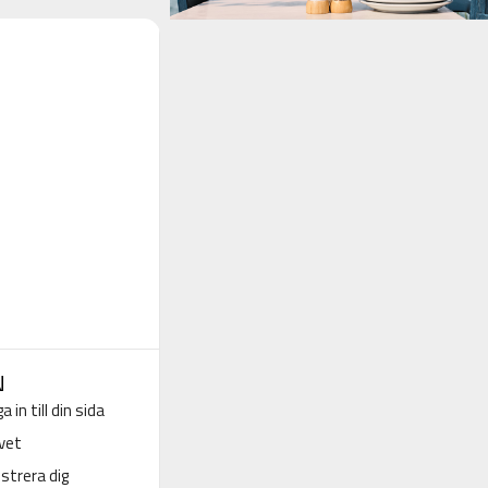
N
a in till din sida
vet
strera dig