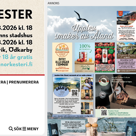
ERA
|
PRENUMERERA
SÖK
MENY