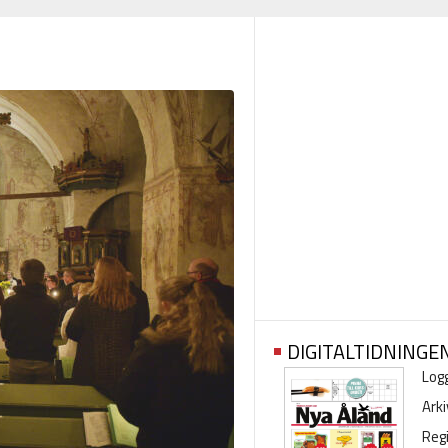
DIGITALTIDNINGE
Logg
Arki
Regi