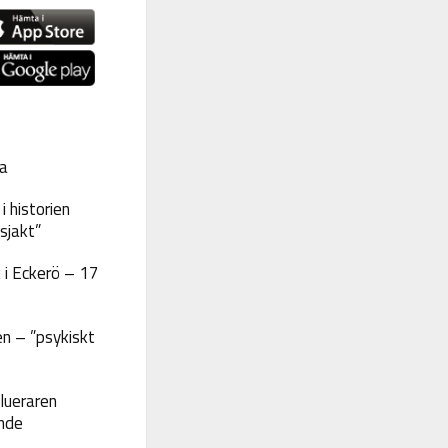
a
 historien
sjakt”
 i Eckerö – 17
n – ”psykiskt
lueraren
nde