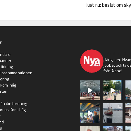
Just nu: beslut om sk
an
nyaaland
ändare
Häng med Nyans
händer
jobbet och ta de
 tidning
från Åland!
i prenumerationen
dring
 kom ihåg
rten
rån din förening
arnas Kom ihåg
r
nd
s