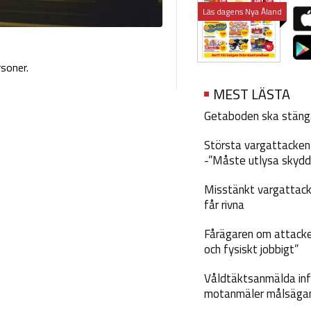
Läs dagens Nya Åland
soner.
MEST LÄSTA
Getaboden ska stäng
Största vargattacken i
-”Måste utlysa skydd
Misstänkt vargattack
får rivna
Fårägaren om attacke
och fysiskt jobbigt”
Våldtäktsanmälda inf
motanmäler målsäga