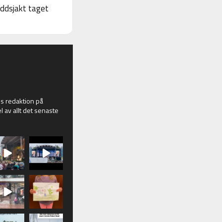
yddsjakt taget
 redaktion på
l av allt det senaste