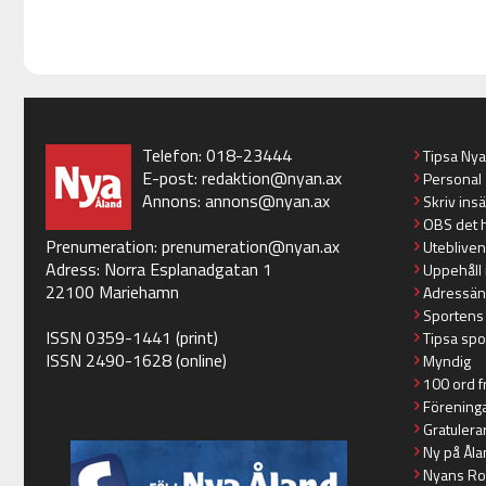
Telefon: 018-23444
Tipsa Ny
E-post:
redaktion@nyan.ax
Personal
Annons:
annons@nyan.ax
Skriv ins
OBS det 
Prenumeration:
prenumeration@nyan.ax
Utebliven
Adress: Norra Esplanadgatan 1
Uppehåll 
22100 Mariehamn
Adressän
Sportens
ISSN 0359-1441 (print)
Tipsa spo
ISSN 2490-1628 (online)
Myndig
100 ord f
Förening
Gratulera
Ny på Åla
Nyans Ro