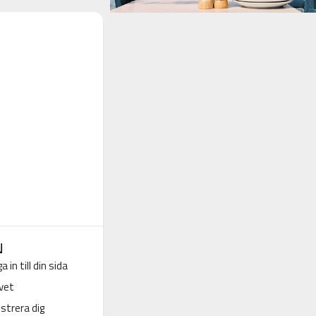
N
a in till din sida
vet
strera dig