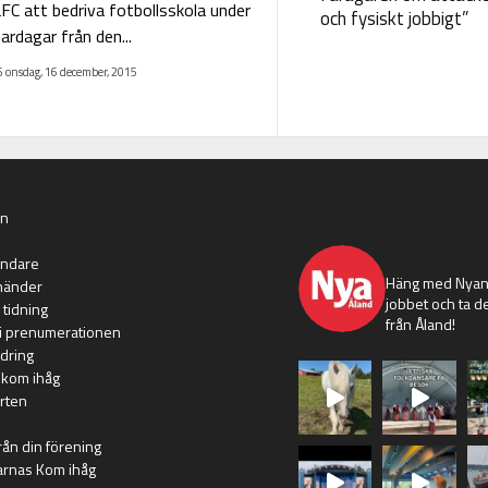
C att bedriva fotbollsskola under
och fysiskt jobbigt”
rdagar från den...
 onsdag, 16 december, 2015
an
nyaaland
ändare
Häng med Nyans
händer
jobbet och ta de
 tidning
från Åland!
i prenumerationen
dring
 kom ihåg
rten
rån din förening
arnas Kom ihåg