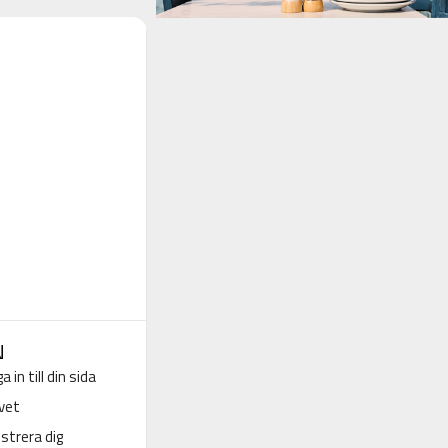
N
a in till din sida
vet
strera dig