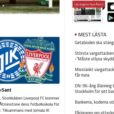
Läs dagens Nya Åland
MEST LÄSTA
Getaboden ska stäng
Största vargattacken i
-”Måste utlysa skydd
Misstänkt vargattack
får rivna
DN: 96-årig ålänning t
=Sant
Stockholm för sitt ba
 Storklubben Liverpool FC kommer
Bankerna, koderna och
. Åtminstone dess fotbollsskola för
. Tillsammans med Jomala IK
Fårägaren om attacke