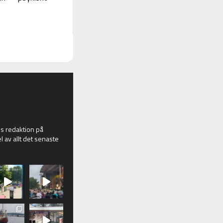
 redaktion på
l av allt det senaste