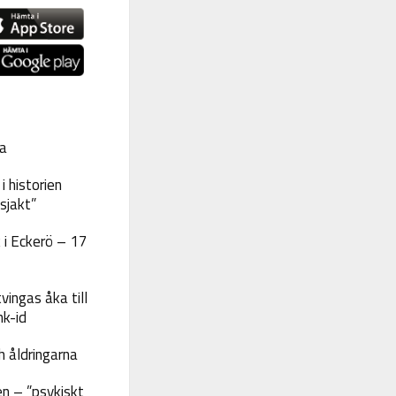
a
 historien
sjakt”
 i Eckerö – 17
vingas åka till
nk-id
 åldringarna
n – ”psykiskt