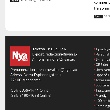
17:59 onsdag, 29 juni, 2016
Sport
kommer LF
tre somma
10:36
Sport
Telefon: 018-23444
Tipsa Ny
E-post:
redaktion@nyan.ax
Personal
Annons:
annons@nyan.ax
Skriv ins
OBS det 
Prenumeration:
prenumeration@nyan.ax
Utebliven
Adress: Norra Esplanadgatan 1
Uppehåll 
22100 Mariehamn
Adressän
Sportens
ISSN 0359-1441 (print)
Tipsa spo
ISSN 2490-1628 (online)
Myndig
100 ord f
Förening