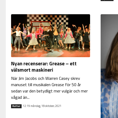
Nyan recenserar: Grease – ett
välsmort maskineri
När Jim Jacobs och Warren Casey skrev
manuset till musikalen Grease för 50 år
sedan var den betydligt mer vulgär och mer
vågad än...
12:19 måndag, 18 oktober, 2021
Kultur