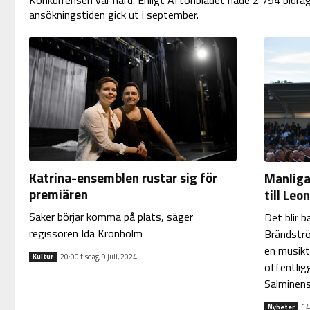
Konkurrensen var hård. Enligt Aftonbladet hade 2 794 bidra
ansökningstiden gick ut i september.
Katrina-ensemblen rustar sig för
Manliga 
premiären
till Le
Saker börjar komma på plats, säger
Det blir 
regissören Ida Kronholm
Brändströ
en musikt
20:00 tisdag, 9 juli, 2024
Kultur
offentligg
Salminens
14
Nyheter