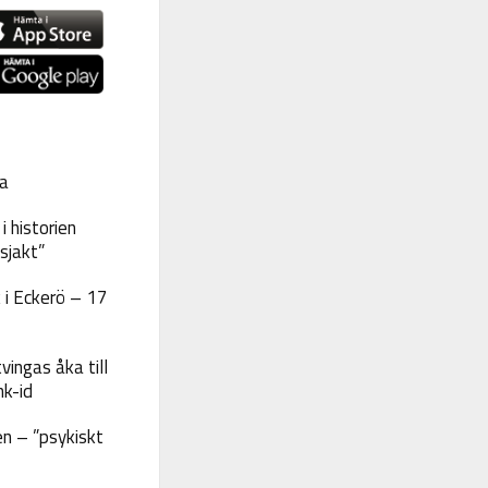
a
 historien
sjakt”
 i Eckerö – 17
vingas åka till
nk-id
n – ”psykiskt