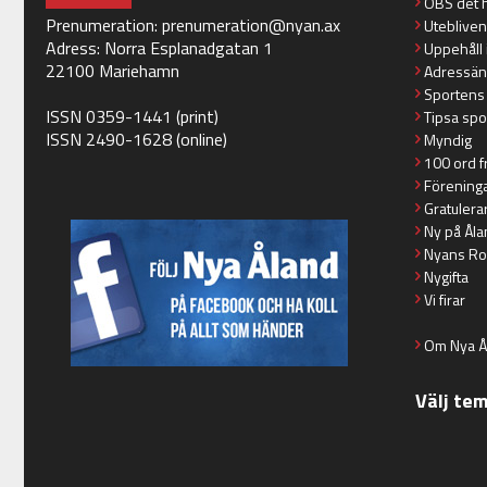
OBS det 
Prenumeration:
prenumeration@nyan.ax
Utebliven
Adress: Norra Esplanadgatan 1
Uppehåll 
22100 Mariehamn
Adressän
Sportens
ISSN 0359-1441 (print)
Tipsa spo
ISSN 2490-1628 (online)
Myndig
100 ord f
Förening
Gratulera
Ny på Åla
Nyans Ro
Nygifta
Vi firar
Om Nya Å
Välj te