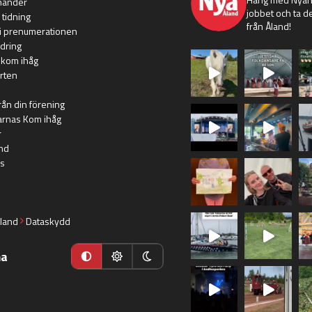
händer
jobbet och ta de
 tidning
från Åland!
i prenumerationen
dring
 kom ihåg
rten
rån din förening
arnas Kom ihåg
r
nd
s
land
Dataskydd
ma