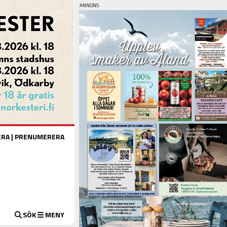
ERA
|
PRENUMERERA
SÖK
MENY