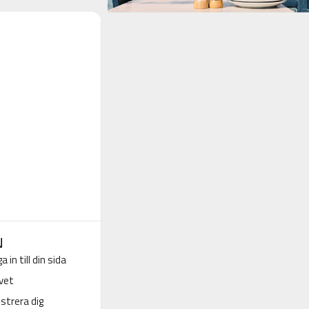
N
a in till din sida
vet
strera dig