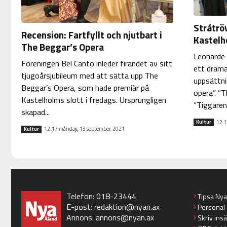
Stråtröv
Recension: Fartfyllt och njutbart i
Kastelh
The Beggar’s Opera
Leonarde 
Föreningen Bel Canto inleder firandet av sitt
ett drama
tjugoårsjubileum med att sätta upp The
uppsättni
Beggar’s Opera, som hade premiär på
opera”. ”
Kastelholms slott i fredags. Ursprungligen
”Tiggarens
skapad...
12:1
Kultur
12:17 måndag, 13 september, 2021
Kultur
Telefon: 018-23444
Tipsa Ny
E-post:
redaktion@nyan.ax
Personal
Annons:
annons@nyan.ax
Skriv ins