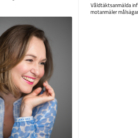
Våldtäktsanmälda inf
motanmäler målsäga