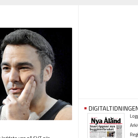
DIGITALTIDNINGE
Logg
Arki
Regi