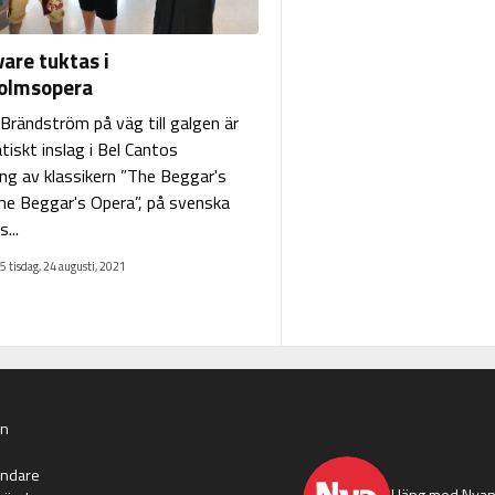
are tuktas i
olmsopera
Brändström på väg till galgen är
tiskt inslag i Bel Cantos
ng av klassikern ”The Beggar's
The Beggar's Opera”, på svenska
...
5 tisdag, 24 augusti, 2021
an
nyaaland
ändare
Häng med Nyans