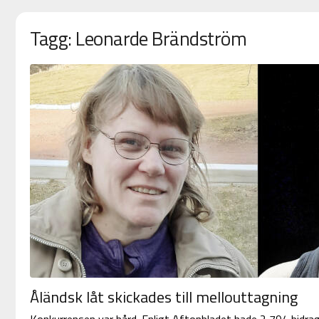
Tagg: Leonarde Brändström
Åländsk låt skickades till mellouttagning