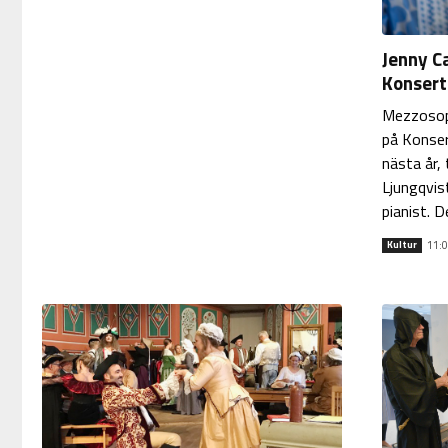
Jenny C
Konserth
Mezzosopr
på Konser
nästa år,
Ljungqvis
pianist. De
11:0
Kultur