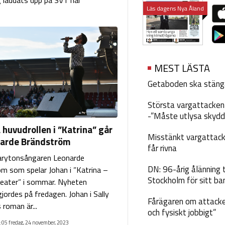
g laddats upp på SVT när
Läs dagens Nya Åland
MEST LÄSTA
Getaboden ska stäng
Största vargattacken i
-”Måste utlysa skydd
huvudrollen i ”Katrina” går
Misstänkt vargattack
onarde Brändström
får rivna
barytonsångaren Leonarde
DN: 96-årig ålänning t
m som spelar Johan i ”Katrina –
Stockholm för sitt ba
eater” i sommar. Nyheten
jordes på fredagen. Johan i Sally
Fårägaren om attacke
 roman är...
och fysiskt jobbigt”
:05 fredag, 24 november, 2023