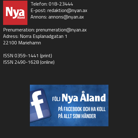
Telefon: 018-23444
E-post:
redaktion@nyan.ax
Annons:
annons@nyan.ax
Prenumeration:
prenumeration@nyan.ax
Adress: Norra Esplanadgatan 1
22100 Mariehamn
ISSN 0359-1441 (print)
ISSN 2490-1628 (online)