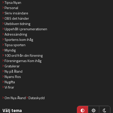
Tipsa Nyan
Personal
Skriv insändare
OBS det händer
Utebliven tidning
Uppehåll i prenumerationen
Adressändring
Sportens kom ihåg
Tipsa sporten
Myndig
100 ord från din förening
Föreningarnas Kom ihåg
Gratulerar
Ny på Åland
Nyans Ros
Nygifta
Vi firar
Om Nya Åland
Dataskydd
Välj tema