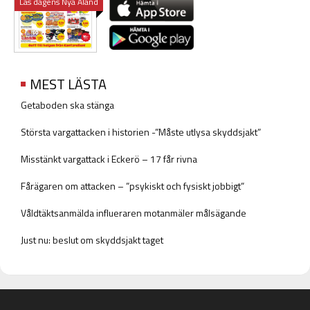
Läs dagens Nya Åland
MEST LÄSTA
Getaboden ska stänga
Största vargattacken i historien -”Måste utlysa skyddsjakt”
Misstänkt vargattack i Eckerö – 17 får rivna
Fårägaren om attacken – ”psykiskt och fysiskt jobbigt”
Våldtäktsanmälda influeraren motanmäler målsägande
Just nu: beslut om skyddsjakt taget