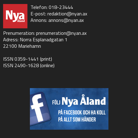
Telefon: 018-23444
E-post:
redaktion@nyan.ax
Annons:
annons@nyan.ax
Prenumeration:
prenumeration@nyan.ax
Adress: Norra Esplanadgatan 1
22100 Mariehamn
ISSN 0359-1441 (print)
ISSN 2490-1628 (online)