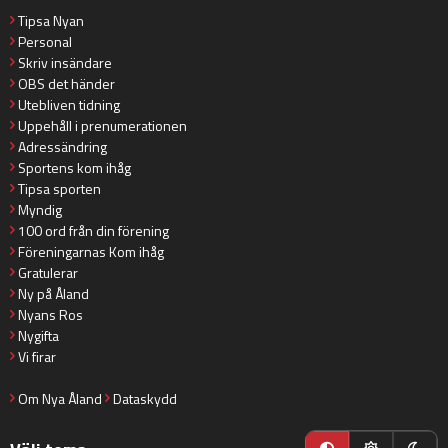
Tipsa Nyan
Personal
Skriv insändare
OBS det händer
Utebliven tidning
Uppehåll i prenumerationen
Adressändring
Sportens kom ihåg
Tipsa sporten
Myndig
100 ord från din förening
Föreningarnas Kom ihåg
Gratulerar
Ny på Åland
Nyans Ros
Nygifta
Vi firar
Om Nya Åland
Dataskydd