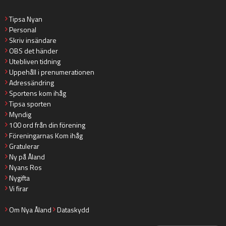
Tipsa Nyan
Personal
Skriv insändare
OBS det händer
Utebliven tidning
Uppehåll i prenumerationen
Adressändring
Sportens kom ihåg
Tipsa sporten
Myndig
100 ord från din förening
Föreningarnas Kom ihåg
Gratulerar
Ny på Åland
Nyans Ros
Nygifta
Vi firar
Om Nya Åland
Dataskydd