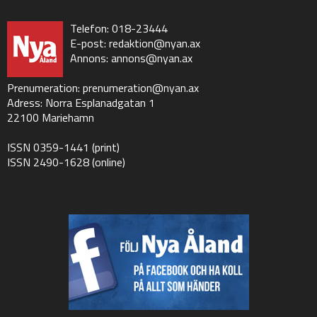
Telefon: 018-23444
E-post:
redaktion@nyan.ax
Annons:
annons@nyan.ax
Prenumeration:
prenumeration@nyan.ax
Adress: Norra Esplanadgatan 1
22100 Mariehamn
ISSN 0359-1441 (print)
ISSN 2490-1628 (online)