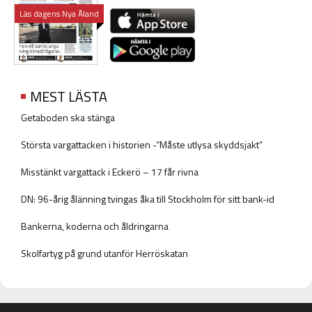
Läs dagens Nya Åland
MEST LÄSTA
Getaboden ska stänga
Största vargattacken i historien -”Måste utlysa skyddsjakt”
Misstänkt vargattack i Eckerö – 17 får rivna
DN: 96-årig ålänning tvingas åka till Stockholm för sitt bank-id
Bankerna, koderna och åldringarna
Skolfartyg på grund utanför Herröskatan