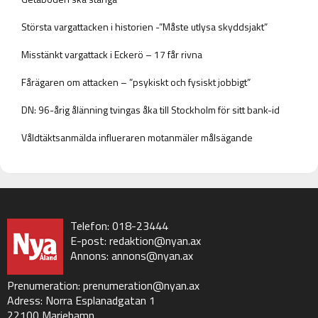
Största vargattacken i historien -”Måste utlysa skyddsjakt”
Misstänkt vargattack i Eckerö – 17 får rivna
Fårägaren om attacken – ”psykiskt och fysiskt jobbigt”
DN: 96-årig ålänning tvingas åka till Stockholm för sitt bank-id
Våldtäktsanmälda influeraren motanmäler målsägande
Telefon: 018-23444
E-post:
redaktion@nyan.ax
Annons:
annons@nyan.ax
Prenumeration:
prenumeration@nyan.ax
Adress: Norra Esplanadgatan 1
22100 Mariehamn